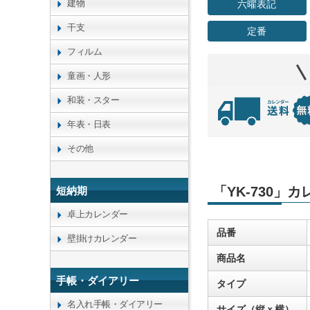
建物
六曜表記
干支
定番
フィルム
童画・人形
和装・スター
年表・日表
その他
「YK-730」
短納期
卓上カレンダー
品番
壁掛けカレンダー
商品名
手帳・ダイアリー
タイプ
名入れ手帳・ダイアリー
サイズ（縦ｘ横）