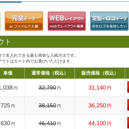
ウト
けで名入れできる最も簡単な入稿方法です。
アウトはカート内でお選びいただけます。
単価
通常価格（税込）
販売価格（税込）
1,038
32,790
31,140
円
円
円
725
38,150
36,250
円
円
円
630
46,410
44,100
円
円
円