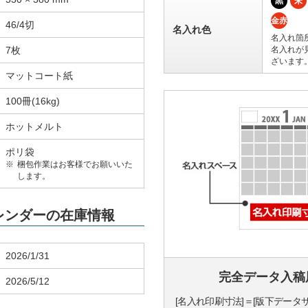
黒
朱
金赤
46/4切
名入れ色
名入れ箇
7枚
名入れが
ざいます
マットコート紙
100冊(16kg)
ホットメルト
ポリ袋
梱包作業はお客様でお願いいた
します。
カレンダーの在庫情報
2026/1/31
完全データ入稿
2026/5/12
[名入れ印刷寸法]＝[版下データ