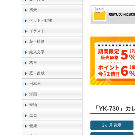
風景
ペット・動物
イラスト
花・植物
絵入文字
格言
庭・盆栽
日本画
洋画
乗物
「YK-730
エコ
2ヶ月表示
健康