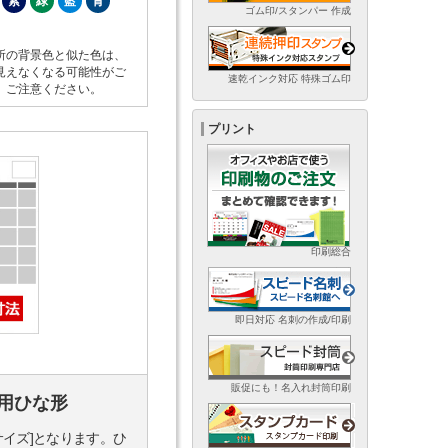
紫
緑
藍
青
ゴム印/スタンパー 作成
所の背景色と似た色は、
見えなくなる可能性がご
速乾インク対応 特殊ゴム印
。ご注意ください。
プリント
印刷総合
即日対応 名刺の作成/印刷
販促にも！名入れ封筒印刷
用ひな形
サイズ]となります。ひ