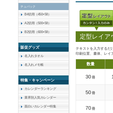
チュパック
B4切用（450×58）
A2切用（500×58）
B2切用（600×58）
定型レイア
販促グッズ
テキストを入力するだ
印刷位置、書体、レイ
名入れタオル
数量
名入れメモ帳
30
冊
特集・キャンペーン
カレンダーランキング
50
冊
業界別人気カレンダー
面白いカレンダー特集
70
冊