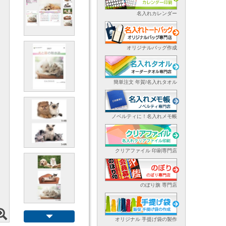
名入れカレンダー
オリジナルバッグ作成
簡単注文 年賀/名入れタオル
ノベルティに！名入れメモ帳
クリアファイル 印刷専門店
のぼり旗 専門店
オリジナル 手提げ袋の製作