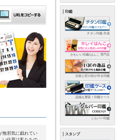
印鑑
チタン印鑑 作成
かわいい印鑑/はんこ 専門店
伝統と匠の技が作る印鑑
品揃え豊富！印鑑ケース
シルバー印鑑
が無邪気に戯れてい
スタンプ
しい仕草は私たちの