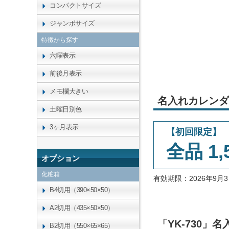
コンパクトサイズ
ジャンボサイズ
特徴から探す
六曜表示
前後月表示
メモ欄大きい
名入れカレンダ
土曜日別色
3ヶ月表示
【初回限定】
全品 1,
オプション
化粧箱
有効期限：2026年9
B4切用（390×50×50）
A2切用（435×50×50）
「YK-730
B2切用（550×65×65）