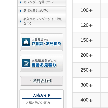
カレンダーを選ぶコツ
100
冊
選ばれる9つのワケ
名入れカレンダーがイチ押し
なワケ
120
冊
150
冊
200
冊
250
冊
300
冊
入稿ガイド
400
冊
入稿方法のご案内