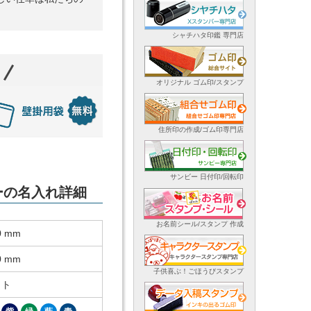
シャチハタ印鑑 専門店
オリジナル ゴム印/スタンプ
住所印の作成/ゴム印専門店
サンビー 日付印/回転印
ダーの名入れ詳細
お名前シール/スタンプ 作成
0 mm
0 mm
子供喜ぶ！ごほうびスタンプ
ット