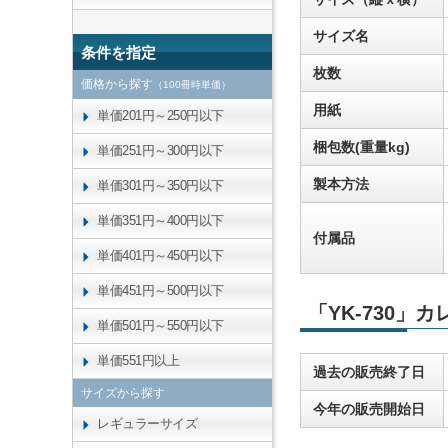
サイズ名
条件を指定
枚数
価格から探す
（100冊時単価）
用紙
単価201円～250円以下
梱包数(重量kg)
単価251円～300円以下
製本方法
単価301円～350円以下
単価351円～400円以下
付属品
単価401円～450円以下
単価451円～500円以下
「YK-730」
単価501円～550円以下
単価551円以上
過去の販売終了日
サイズから探す
今年の販売開始日
レギュラーサイズ