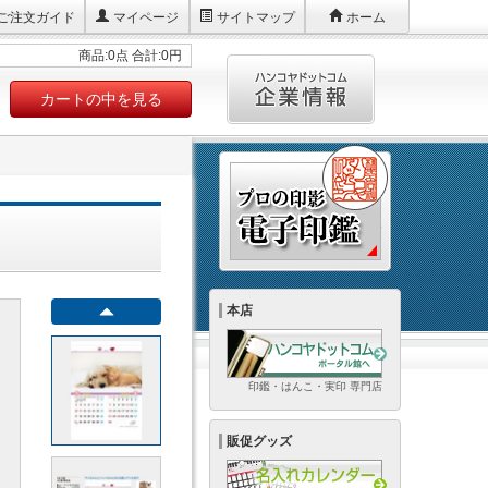
ご注文ガイド
マイページ
サイトマップ
ホーム
商品:0点 合計:0円
カートの中を見る
本店
印鑑・はんこ・実印 専門店
販促グッズ