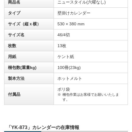
商品名
ニュースタイル(六曜なし)
タイプ
壁掛けカレンダー
サイズ（縦ｘ横）
530 × 380 mm
サイズ名
46/4切
枚数
13枚
用紙
ケント紙
梱包数(重量kg)
100冊(23kg)
製本方法
ホットメルト
ポリ袋
付属品
梱包作業はお客様でお願いいたしま
す。
「YK-873」カレンダーの在庫情報