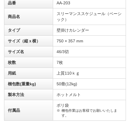
品番
AA-203
スリーマンススケジュール（ベーシ
商品名
ック）
タイプ
壁掛けカレンダー
サイズ（縦ｘ横）
750 × 357 mm
サイズ名
46/3切
枚数
7枚
用紙
上質110ｋｇ
梱包数(重量kg)
50冊(12kg)
製本方法
ホットメルト
ポリ袋
付属品
梱包作業はお客様でお願いいたしま
す。