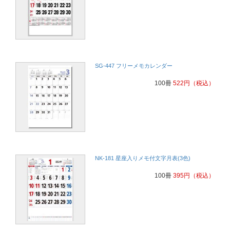
SG-447 フリーメモカレンダー
100冊
522
円
（税込）
NK-181 星座入りメモ付文字月表(3色)
100冊
395
円
（税込）