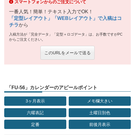
スマートフォンからのご注文について
一番人気！簡単！テキスト入力でOK！
「定型レイアウト」「WEBレイアウト」で入稿はコ
チラ
から
入稿方法が「完全データ」「定型＋ロゴデータ」は、お手数ですがPC
からご注文ください。
このURLをメールで送る
「FU-56」カレンダーのアピールポイント
3ヶ月表示
メモ欄大きい
六曜表記
土曜日別色
定番
前後月表示