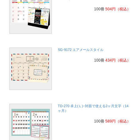
100冊
504
円
（税込）
SG-9172 エアメールスタイル
100冊
434
円
（税込）
TD-270 卓上(Ｌ)･対面で使える2ヶ月文字（14
ヶ月）
100冊
589
円
（税込）