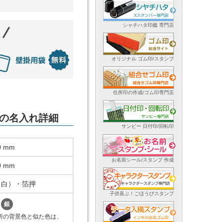
シャチハタ印鑑 専門店
オリジナル ゴム印/スタンプ
住所印の作成/ゴム印専門店
ダーの名入れ詳細
サンビー 日付印/回転印
0 mm
お名前シール/スタンプ 作成
0 mm
（白）・箔押
子供喜ぶ！ごほうびスタンプ
銀
所の背景色と似た色は、