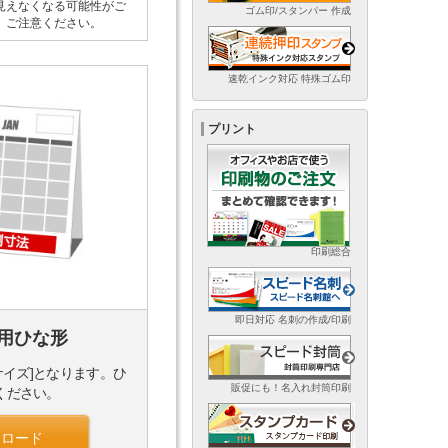
見えなくなる可能性がご
ゴム印/スタンパー 作成
。ご注意ください。
速乾インク対応 特殊ゴム印
プリント
印刷総合
即日対応 名刺の作成/印刷
用ひな形
サイズ]となります。ひ
販促にも！名入れ封筒印刷
ください。
ンロード