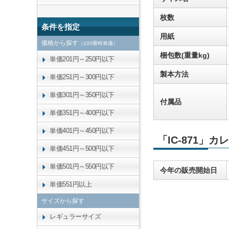
枚数
条件を指定
用紙
価格から探す
（100冊時単価）
梱包数(重量kg)
単価201円～250円以下
製本方法
単価251円～300円以下
単価301円～350円以下
付属品
単価351円～400円以下
単価401円～450円以下
「IC-871」
単価451円～500円以下
単価501円～550円以下
今年の販売開始日
単価551円以上
サイズから探す
レギュラーサイズ