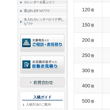
カレンダーを選ぶコツ
120
冊
選ばれる9つのワケ
名入れカレンダーがイチ押し
なワケ
150
冊
200
冊
250
冊
300
冊
400
冊
入稿ガイド
500
冊
入稿方法のご案内