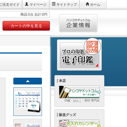
ご注文ガイド
マイページ
サイトマップ
ホーム
商品:0点 合計:0円
カートの中を見る
本店
印鑑・はんこ・実印 専門店
販促グッズ