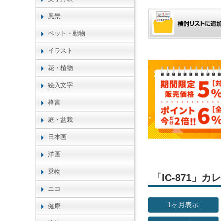
風景
ペット・動物
イラスト
花・植物
絵入文字
格言
庭・盆栽
日本画
洋画
乗物
「IC-871」
エコ
1ヶ月表示
健康