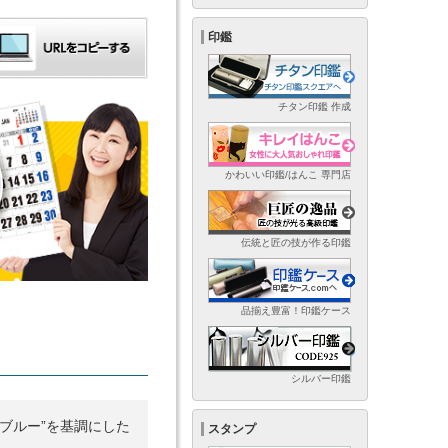
印鑑
チタン印鑑 作成
かわいい印鑑/はんこ 専門店
伝統と匠の技が作る印鑑
品揃え豊富！印鑑ケース
シルバー印鑑
ブルー”を基調にした
スタンプ