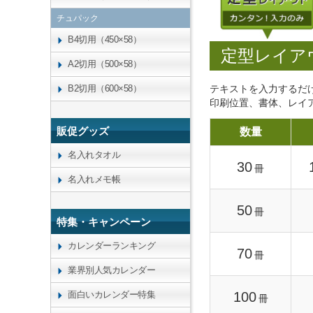
チュパック
B4切用（450×58）
定型レイア
A2切用（500×58）
テキストを入力するだ
B2切用（600×58）
印刷位置、書体、レイ
販促グッズ
数量
名入れタオル
30
冊
名入れメモ帳
50
冊
特集・キャンペーン
カレンダーランキング
70
冊
業界別人気カレンダー
100
面白いカレンダー特集
冊