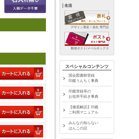
生活
デザイン豊富！表札 専門店
郵便ポスト/メールボックス
スペシャルコンテンツ
国会図書館登録
印鑑うんちく事典
印鑑登録等の
お役所手続き事典
【徹底解説】印鑑
ご利用マニュアル
みんなの知らない
はんこの話