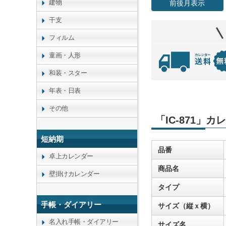
建物
前後月表示
干支
フィルム
童画・人形
和装・スター
年表・日表
その他
「IC-871」
短納期
品番
卓上カレンダー
商品名
壁掛けカレンダー
タイプ
手帳・ダイアリー
サイズ（縦ｘ横）
名入れ手帳・ダイアリー
サイズ名