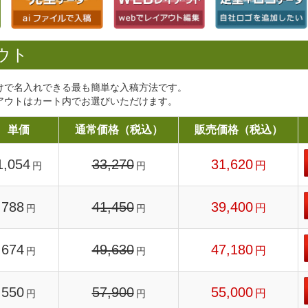
ウト
けで名入れできる最も簡単な入稿方法です。
アウトはカート内でお選びいただけます。
単価
通常価格（税込）
販売価格（税込）
1,054
33,270
31,620
円
円
円
788
41,450
39,400
円
円
円
674
49,630
47,180
円
円
円
550
57,900
55,000
円
円
円