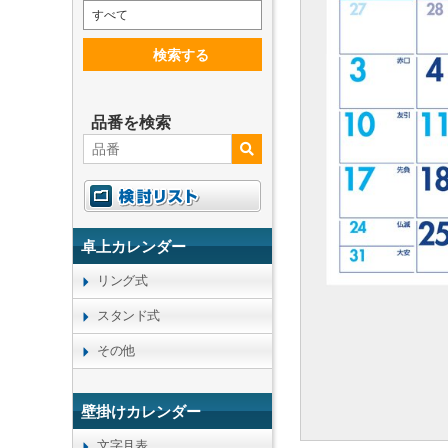
すべて
検索する
品番を検索
卓上カレンダー
リング式
スタンド式
その他
壁掛けカレンダー
文字月表