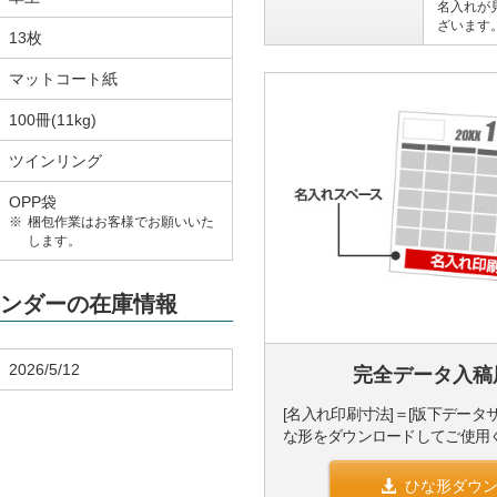
名入れが
ざいます
13枚
マットコート紙
100冊(11kg)
ツインリング
OPP袋
梱包作業はお客様でお願いいた
します。
カレンダーの在庫情報
2026/5/12
完全データ入稿
[名入れ印刷寸法]＝[版下データ
な形をダウンロードしてご使用
ひな形ダウ