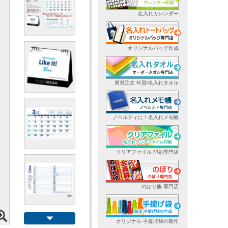
名入れカレンダー
オリジナルバッグ作成
簡単注文 年賀/名入れタオル
ノベルティに！名入れメモ帳
クリアファイル 印刷専門店
のぼり旗 専門店
オリジナル 手提げ袋の製作