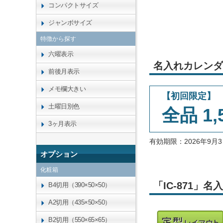
コンパクトサイズ
ジャンボサイズ
特徴から探す
六曜表示
名入れカレンダ
前後月表示
メモ欄大きい
【初回限定】
土曜日別色
全品 1,
3ヶ月表示
有効期限：2026年9
オプション
化粧箱
「IC-871」
B4切用（390×50×50）
A2切用（435×50×50）
B2切用（550×65×65）