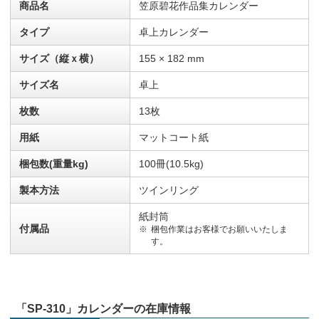
商品名
笠原碧花作品集カレンダー
タイプ
卓上カレンダー
サイズ（縦ｘ横）
155 × 182 mm
サイズ名
卓上
枚数
13枚
用紙
マットコート紙
梱包数(重量kg)
100冊(10.5kg)
製本方法
ツインリング
紙封筒
付属品
梱包作業はお客様でお願いいたしま
す。
「SP-310」カレンダーの在庫情報