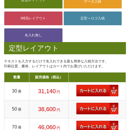
定型レイアウト
テキストを入力するだけで名入れできる最も簡単な入稿方法です。
印刷位置、書体、レイアウトはカート内でお選びいただけます。
数量
販売価格（税込）
31,140
30
冊
円
38,600
50
冊
円
46,060
70
冊
円