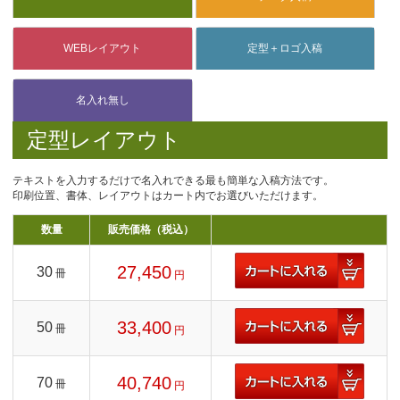
定型レイアウト
テキストを入力するだけで名入れできる最も簡単な入稿方法です。
印刷位置、書体、レイアウトはカート内でお選びいただけます。
数量
販売価格（税込）
27,450
30
冊
円
33,400
50
冊
円
40,740
70
冊
円