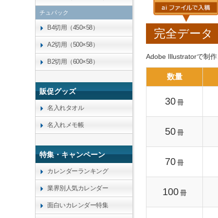
チュパック
B4切用（450×58）
完全データ
A2切用（500×58）
Adobe Illustr
B2切用（600×58）
数量
販促グッズ
30
冊
名入れタオル
名入れメモ帳
50
冊
特集・キャンペーン
70
冊
カレンダーランキング
業界別人気カレンダー
100
冊
面白いカレンダー特集