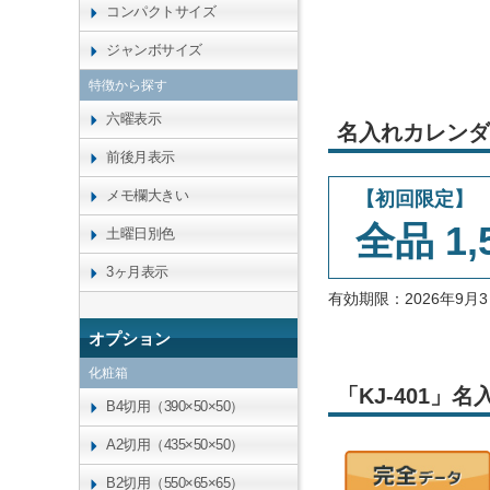
コンパクトサイズ
ジャンボサイズ
特徴から探す
六曜表示
名入れカレンダ
前後月表示
メモ欄大きい
【初回限定】
全品 1,
土曜日別色
3ヶ月表示
有効期限：2026年9
オプション
化粧箱
「KJ-401
B4切用（390×50×50）
A2切用（435×50×50）
B2切用（550×65×65）