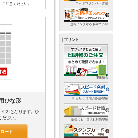
ゴム印/スタンパー 作成
。ご注意ください。
速乾インク対応 特殊ゴム印
プリント
印刷総合
即日対応 名刺の作成/印刷
用ひな形
サイズ]となります。ひ
ください。
販促にも！名入れ封筒印刷
ンロード