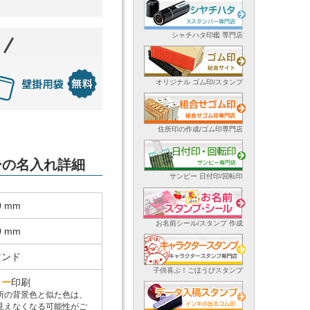
シャチハタ印鑑 専門店
オリジナル ゴム印/スタンプ
住所印の作成/ゴム印専門店
ダーの名入れ詳細
サンビー 日付印/回転印
0 mm
お名前シール/スタンプ 作成
0 mm
マンド
子供喜ぶ！ごほうびスタンプ
ラ
ー
印刷
所の背景色と似た色は、
見えなくなる可能性がご