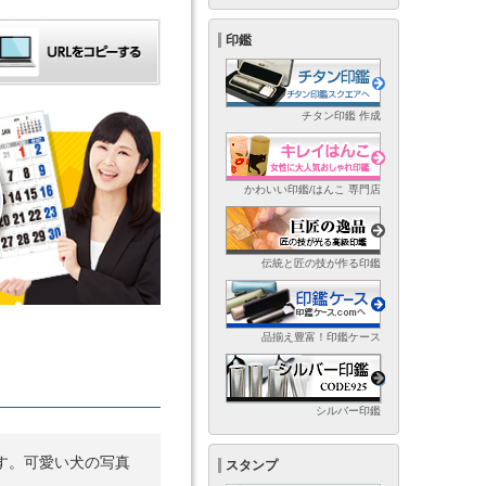
印鑑
チタン印鑑 作成
かわいい印鑑/はんこ 専門店
伝統と匠の技が作る印鑑
品揃え豊富！印鑑ケース
シルバー印鑑
す。可愛い犬の写真
スタンプ