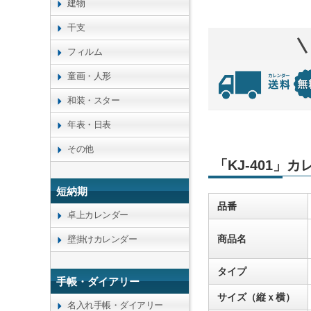
建物
干支
フィルム
童画・人形
和装・スター
年表・日表
その他
「KJ-401」
短納期
品番
卓上カレンダー
商品名
壁掛けカレンダー
タイプ
手帳・ダイアリー
サイズ（縦ｘ横）
名入れ手帳・ダイアリー