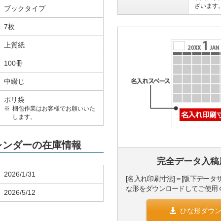
ざいます
ブックタイプ
7枚
上質紙
100冊
中綴じ
ポリ袋
梱包作業はお客様でお願いいた
します。
カレンダーの在庫情報
完全データ入稿
2026/1/31
[名入れ印刷寸法]＝[版下データ
な形をダウンロードしてご使用
2026/5/12
ひな形ダウ