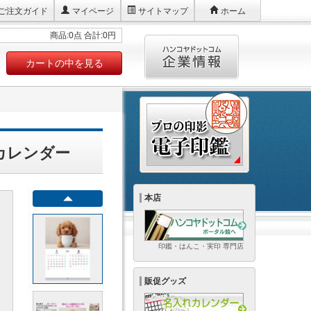
ご注文ガイド
マイページ
サイトマップ
ホーム
商品:0点 合計:0円
カートの中を見る
れカレンダー
本店
印鑑・はんこ・実印 専門店
販促グッズ