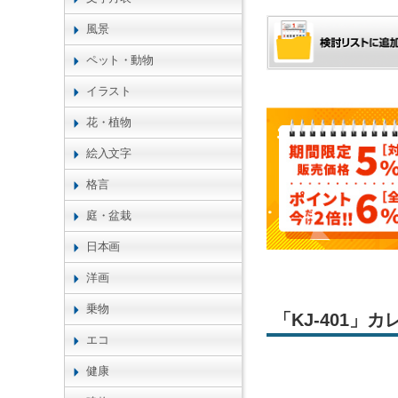
風景
ペット・動物
イラスト
花・植物
絵入文字
格言
庭・盆栽
日本画
洋画
乗物
「KJ-401」
エコ
健康