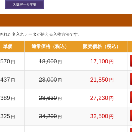
atorで制作された名入れデータが使える入稿方法です。
単価
通常価格（税込）
販売価格（税込）
570
18,000
17,100
円
円
円
437
23,000
21,850
円
円
円
389
28,630
27,230
円
円
円
325
34,200
32,500
円
円
円