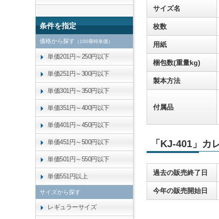
サイズ名
条件を指定
枚数
価格から探す
（100冊時単価）
用紙
単価201円～250円以下
梱包数(重量kg)
単価251円～300円以下
製本方法
単価301円～350円以下
付属品
単価351円～400円以下
単価401円～450円以下
単価451円～500円以下
「KJ-401」
単価501円～550円以下
過去の販売終了日
単価551円以上
今年の販売開始日
サイズから探す
レギュラーサイズ