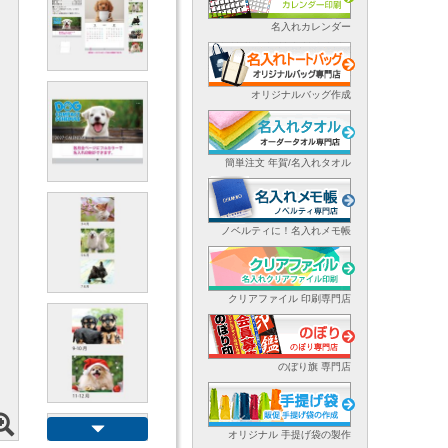
名入れカレンダー
オリジナルバッグ作成
簡単注文 年賀/名入れタオル
ノベルティに！名入れメモ帳
クリアファイル 印刷専門店
のぼり旗 専門店
オリジナル 手提げ袋の製作