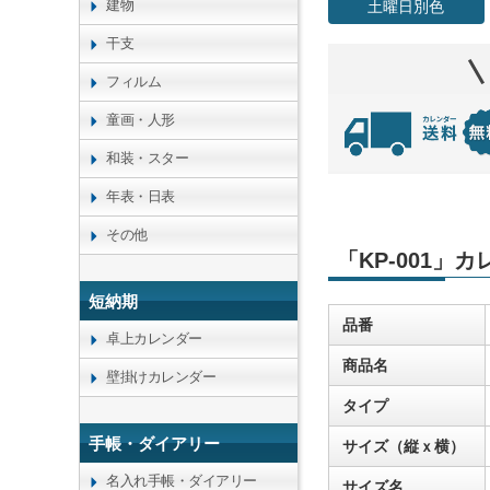
建物
土曜日別色
干支
フィルム
童画・人形
和装・スター
年表・日表
その他
「KP-001」
短納期
品番
卓上カレンダー
商品名
壁掛けカレンダー
タイプ
手帳・ダイアリー
サイズ（縦ｘ横）
名入れ手帳・ダイアリー
サイズ名