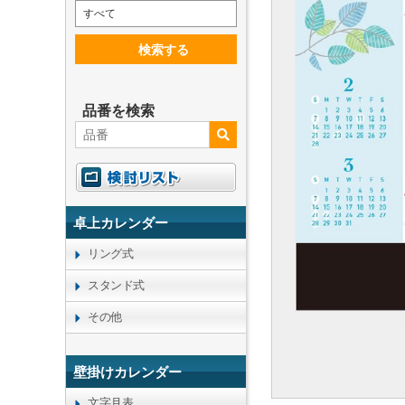
すべて
検索する
品番を検索
卓上カレンダー
リング式
スタンド式
その他
壁掛けカレンダー
文字月表