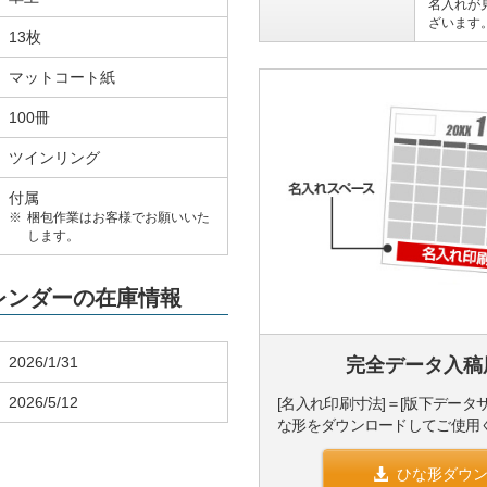
名入れが
ざいます
13枚
マットコート紙
100冊
ツインリング
付属
梱包作業はお客様でお願いいた
します。
カレンダーの在庫情報
2026/1/31
完全データ入稿
2026/5/12
[名入れ印刷寸法]＝[版下データ
な形をダウンロードしてご使用
ひな形ダウ