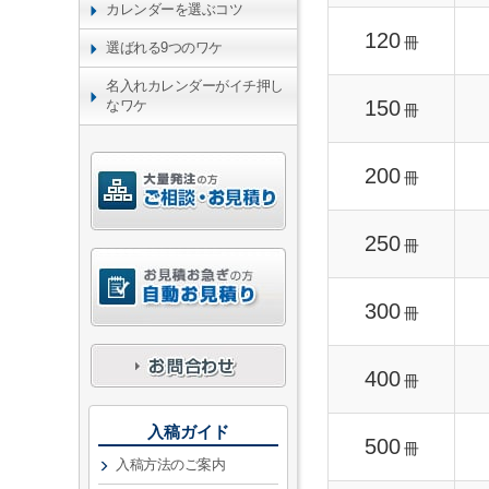
カレンダーを選ぶコツ
120
冊
選ばれる9つのワケ
名入れカレンダーがイチ押し
150
なワケ
冊
200
冊
250
冊
300
冊
400
冊
入稿ガイド
500
冊
入稿方法のご案内