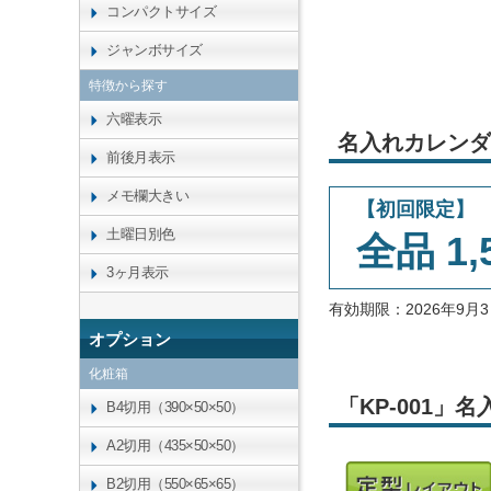
コンパクトサイズ
ジャンボサイズ
特徴から探す
六曜表示
名入れカレンダ
前後月表示
メモ欄大きい
【初回限定】
土曜日別色
全品 1,
3ヶ月表示
有効期限：2026年9
オプション
化粧箱
「KP-001
B4切用（390×50×50）
A2切用（435×50×50）
B2切用（550×65×65）