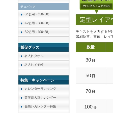
チュパック
B4切用（450×58）
定型レイア
A2切用（500×58）
テキストを入力するだ
B2切用（600×58）
印刷位置、書体、レイ
数量
販促グッズ
名入れタオル
30
冊
名入れメモ帳
50
冊
特集・キャンペーン
カレンダーランキング
70
冊
業界別人気カレンダー
100
面白いカレンダー特集
冊