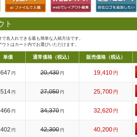
ウト
けで名入れできる最も簡単な入稿方法です。
アウトはカート内でお選びいただけます。
単価
通常価格（税込）
販売価格（税込）
647
20,430
19,410
円
円
円
514
27,050
25,700
円
円
円
466
34,370
32,620
円
円
円
402
42,300
40,200
円
円
円