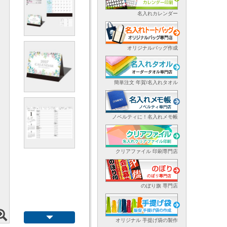
名入れカレンダー
オリジナルバッグ作成
簡単注文 年賀/名入れタオル
ノベルティに！名入れメモ帳
クリアファイル 印刷専門店
のぼり旗 専門店
オリジナル 手提げ袋の製作