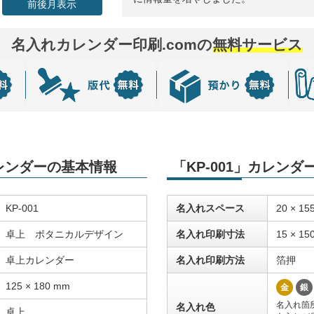
前後月表示
名入れカレンダー印刷.comの
無料サービス
カレンダーの基本情報
「KP-001」カレン
KP-001
名入れスペース
20 × 15
卓上 ボタニカルデザイン
名入れ印刷寸法
15 × 15
卓上カレンダー
名入れ印刷方法
箔押
125 × 180 mm
金
銀
名入れ箇
名入れ色
卓上