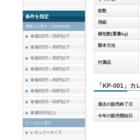
枚数
条件を指定
用紙
価格から探す
（100冊時単価）
梱包数(重量kg)
単価201円～250円以下
製本方法
単価251円～300円以下
単価301円～350円以下
付属品
単価351円～400円以下
単価401円～450円以下
「KP-001」
単価451円～500円以下
単価501円～550円以下
過去の販売終了日
単価551円以上
今年の販売開始日
サイズから探す
レギュラーサイズ