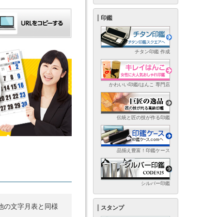
印鑑
チタン印鑑 作成
かわいい印鑑/はんこ 専門店
伝統と匠の技が作る印鑑
品揃え豊富！印鑑ケース
シルバー印鑑
他の文字月表と同様
スタンプ