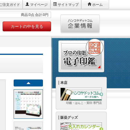
ご注文ガイド
マイページ
サイトマップ
ホーム
商品:0点 合計:0円
カートの中を見る
本店
印鑑・はんこ・実印 専門店
販促グッズ