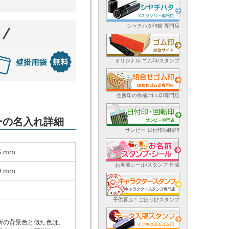
シャチハタ印鑑 専門店
オリジナル ゴム印/スタンプ
住所印の作成/ゴム印専門店
ダーの名入れ詳細
サンビー 日付印/回転印
5 mm
お名前シール/スタンプ 作成
0 mm
子供喜ぶ！ごほうびスタンプ
所の背景色と似た色は、