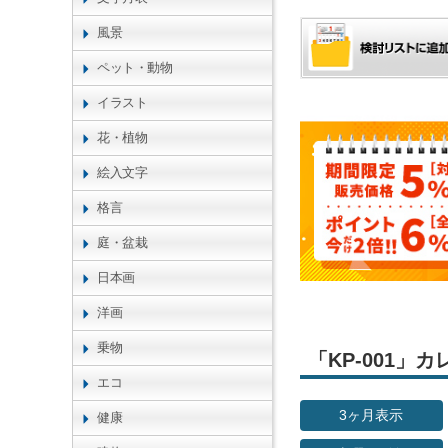
風景
ペット・動物
イラスト
花・植物
絵入文字
格言
庭・盆栽
日本画
洋画
乗物
「KP-001
エコ
3ヶ月表示
健康