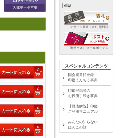
生活
デザイン豊富！表札 専門店
郵便ポスト/メールボックス
スペシャルコンテンツ
国会図書館登録
印鑑うんちく事典
印鑑登録等の
お役所手続き事典
【徹底解説】印鑑
ご利用マニュアル
みんなの知らない
はんこの話