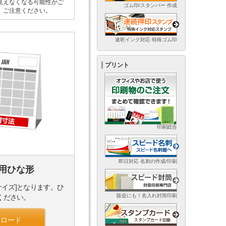
見えなくなる可能性がご
ゴム印/スタンパー 作成
。ご注意ください。
速乾インク対応 特殊ゴム印
プリント
印刷総合
即日対応 名刺の作成/印刷
用ひな形
サイズ]となります。ひ
販促にも！名入れ封筒印刷
ください。
ンロード