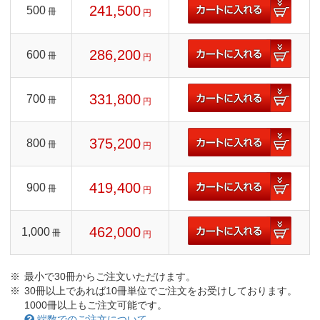
241,500
500
冊
円
286,200
600
冊
円
331,800
700
冊
円
375,200
800
冊
円
419,400
900
冊
円
462,000
1,000
冊
円
最小で30冊からご注文いただけます。
30冊以上であれば10冊単位でご注文をお受けしております。
1000冊以上もご注文可能です。
端数でのご注文について