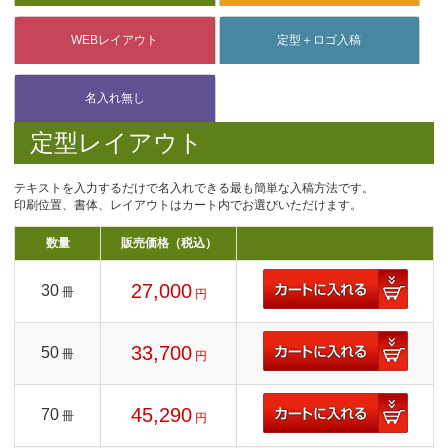
定型レイアウト
テキストを入力するだけで名入れできる最も簡単な入稿方法です。
印刷位置、書体、レイアウトはカート内でお選びいただけます。
数量
販売価格（税込）
27,000
30
冊
円
33,700
50
冊
円
45,290
70
冊
円