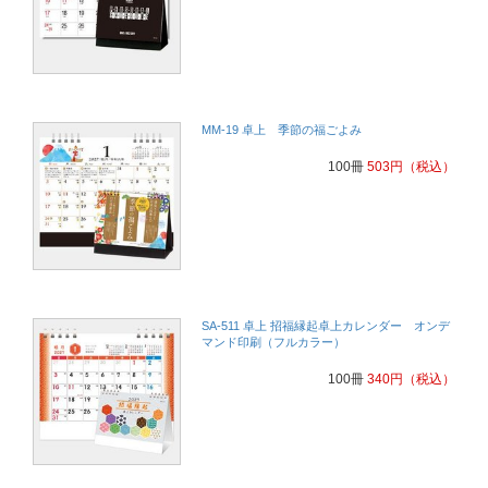
MM-19 卓上 季節の福ごよみ
100冊
503
円
（税込）
SA-511 卓上 招福縁起卓上カレンダー オンデ
マンド印刷（フルカラー）
100冊
340
円
（税込）