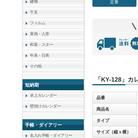
建物
定番
干支
フィルム
童画・人形
和装・スター
年表・日表
その他
「KY-128」
短納期
卓上カレンダー
品番
壁掛けカレンダー
商品名
タイプ
手帳・ダイアリー
サイズ（縦ｘ横）
名入れ手帳・ダイアリー