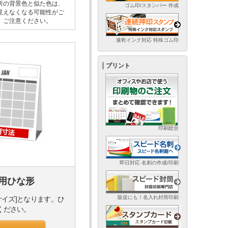
所の背景色と似た色は、
ゴム印/スタンパー 作成
見えなくなる可能性がご
。ご注意ください。
速乾インク対応 特殊ゴム印
プリント
印刷総合
即日対応 名刺の作成/印刷
用ひな形
販促にも！名入れ封筒印刷
サイズ]となります。ひ
ください。