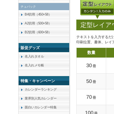
チュパック
B4切用（450×58）
定型レイア
A2切用（500×58）
B2切用（600×58）
テキストを入力するだ
印刷位置、書体、レイ
販促グッズ
数量
名入れタオル
30
名入れメモ帳
冊
50
特集・キャンペーン
冊
カレンダーランキング
70
冊
業界別人気カレンダー
面白いカレンダー特集
100
冊