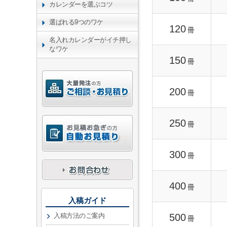
カレンダーを選ぶコツ
選ばれる9つのワケ
120
冊
名入れカレンダーがイチ押し
なワケ
150
冊
200
冊
250
冊
300
冊
400
冊
入稿ガイド
500
入稿方法のご案内
冊