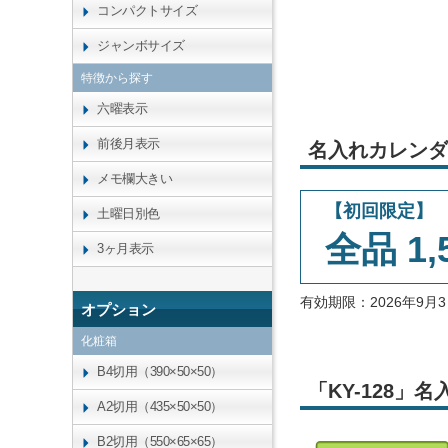
コンパクトサイズ
ジャンボサイズ
特徴から探す
六曜表示
前後月表示
名入れカレンダ
メモ欄大きい
【初回限定】
土曜日別色
全品 1,
3ヶ月表示
有効期限：2026年9
オプション
化粧箱
B4切用（390×50×50）
「KY-128
A2切用（435×50×50）
B2切用（550×65×65）