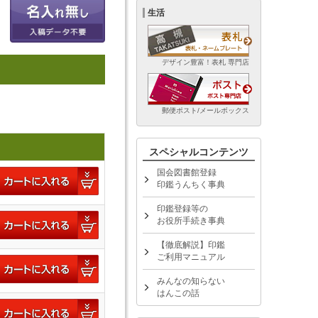
生活
デザイン豊富！表札 専門店
郵便ポスト/メールボックス
スペシャルコンテンツ
国会図書館登録
印鑑うんちく事典
印鑑登録等の
お役所手続き事典
【徹底解説】印鑑
ご利用マニュアル
みんなの知らない
はんこの話