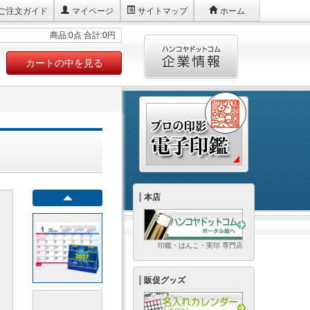
ご注文ガイド
マイページ
サイトマップ
ホーム
商品:0点 合計:0円
カートの中を見る
本店
印鑑・はんこ・実印 専門店
販促グッズ