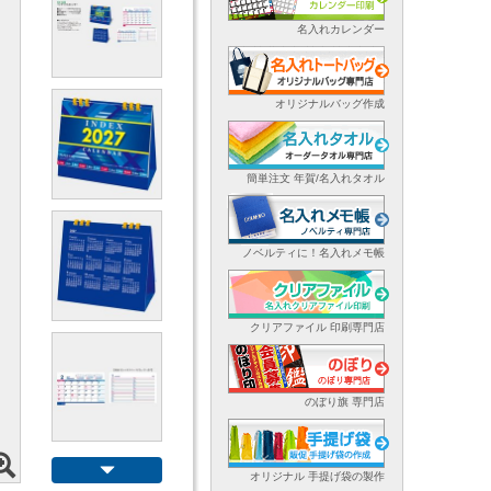
名入れカレンダー
オリジナルバッグ作成
簡単注文 年賀/名入れタオル
ノベルティに！名入れメモ帳
クリアファイル 印刷専門店
のぼり旗 専門店
オリジナル 手提げ袋の製作