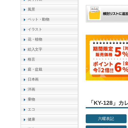
風景
ペット・動物
イラスト
花・植物
絵入文字
格言
庭・盆栽
日本画
洋画
乗物
「KY-128
エコ
六曜表記
健康