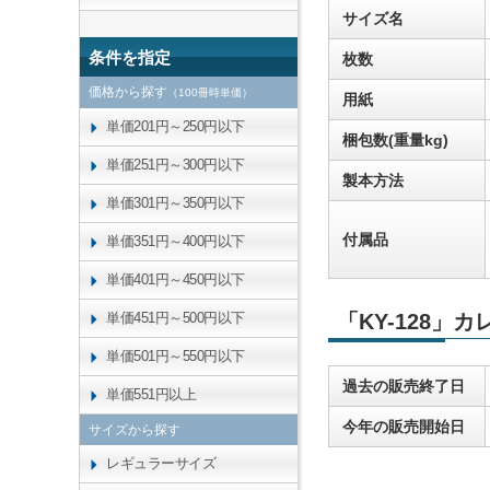
サイズ名
条件を指定
枚数
価格から探す
（100冊時単価）
用紙
単価201円～250円以下
梱包数(重量kg)
単価251円～300円以下
製本方法
単価301円～350円以下
付属品
単価351円～400円以下
単価401円～450円以下
単価451円～500円以下
「KY-128」
単価501円～550円以下
過去の販売終了日
単価551円以上
今年の販売開始日
サイズから探す
レギュラーサイズ