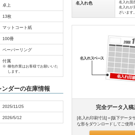
名入れ箇
名入れ色
卓上
名入れが
ざいます
13枚
マットコート紙
100冊
ペーパーリング
付属
梱包作業はお客様でお願いいた
します。
カレンダーの在庫情報
2025/11/25
完全データ入稿
2026/5/12
[名入れ印刷寸法]＝[版下データ
な形をダウンロードしてご使用