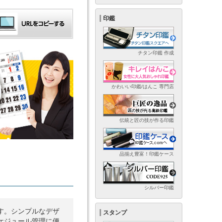
印鑑
チタン印鑑 作成
かわいい印鑑/はんこ 専門店
伝統と匠の技が作る印鑑
品揃え豊富！印鑑ケース
シルバー印鑑
す。シンプルなデザ
スタンプ
ケジュール管理に便