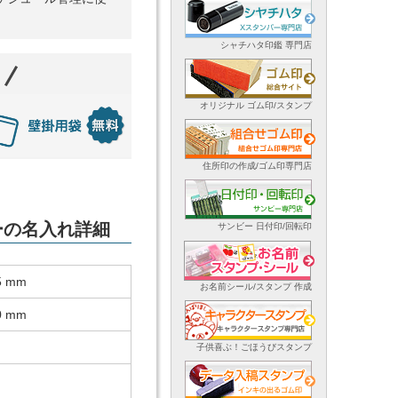
シャチハタ印鑑 専門店
オリジナル ゴム印/スタンプ
住所印の作成/ゴム印専門店
ダーの名入れ詳細
サンビー 日付印/回転印
5 mm
お名前シール/スタンプ 作成
0 mm
子供喜ぶ！ごほうびスタンプ