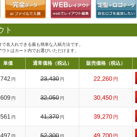
ウト
けで名入れできる最も簡単な入稿方法です。
アウトはカート内でお選びいただけます。
単価
通常価格（税込）
販売価格（税込）
742
23,430
22,260
円
円
円
609
32,050
30,450
円
円
円
561
41,370
39,270
円
円
円
497
52,300
49,700
円
円
円