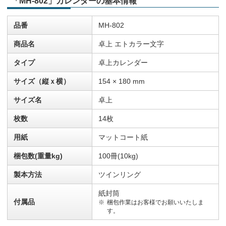
「MH-802」カレンダーの基本情報
品番
MH-802
商品名
卓上 エトカラー文字
タイプ
卓上カレンダー
サイズ（縦ｘ横）
154 × 180 mm
サイズ名
卓上
枚数
14枚
用紙
マットコート紙
梱包数(重量kg)
100冊(10kg)
製本方法
ツインリング
紙封筒
付属品
梱包作業はお客様でお願いいたしま
す。