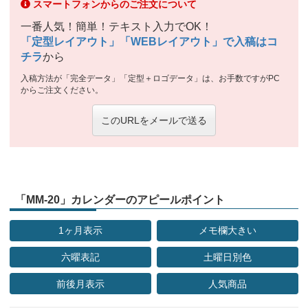
スマートフォンからのご注文について
一番人気！簡単！テキスト入力でOK！
「定型レイアウト」「WEBレイアウト」で入稿はコ
チラ
から
入稿方法が「完全データ」「定型＋ロゴデータ」は、お手数ですがPC
からご注文ください。
このURLをメールで送る
「MM-20」カレンダーのアピールポイント
1ヶ月表示
メモ欄大きい
六曜表記
土曜日別色
前後月表示
人気商品