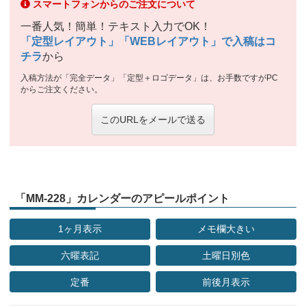
スマートフォンからのご注文について
一番人気！簡単！テキスト入力でOK！
「定型レイアウト」「WEBレイアウト」で入稿はコ
チラ
から
入稿方法が「完全データ」「定型＋ロゴデータ」は、お手数ですがPC
からご注文ください。
このURLをメールで送る
「MM-228」カレンダーのアピールポイント
1ヶ月表示
メモ欄大きい
六曜表記
土曜日別色
定番
前後月表示