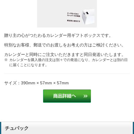
お客様に喜ばれているから。
製造業
お客様からとても評判が良いと、好評です。使いやすく実用的だと思
います。
製造業
贈り主の心がつたわるカレンダー用ギフトボックスです。
特別なお客様、郵送でのお渡しをお考えの方はご検討ください。
去年の頼んだ為
機械工具
カレンダーと同時にご注文いただきますと同日発送いたします。
カレンダーを購入後の注文は別々での発送になり、カレンダーとは別の日
お客様のご好評いただいているため、再度注文させていただきます。
に届くことになります。
建設
サイズ：390mm × 57mm × 57mm
チュパック