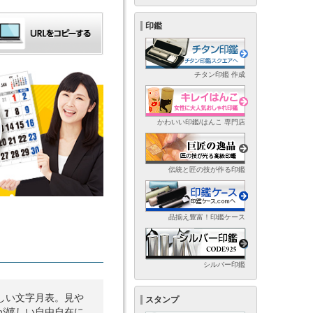
印鑑
チタン印鑑 作成
かわいい印鑑/はんこ 専門店
伝統と匠の技が作る印鑑
品揃え豊富！印鑑ケース
シルバー印鑑
しい文字月表。見や
スタンプ
が嬉しい自由自在に