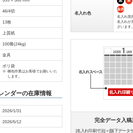
535 × 380 mm
黒
朱
金赤
46/4切
名入れ色
名入れ箇
13枚
名入れが
ざいます
上質紙
100冊(24kg)
金具
ポリ袋
梱包作業はお客様でお願いいた
します。
カレンダーの在庫情報
2026/1/31
完全データ入稿
2026/5/12
[名入れ印刷寸法]＝[版下データ