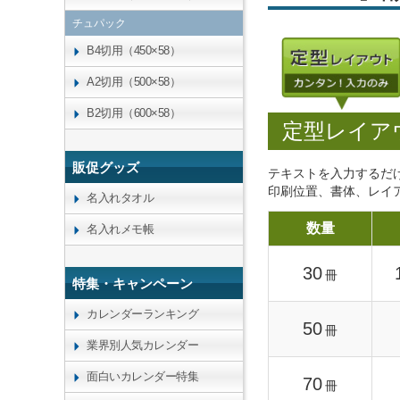
チュパック
B4切用（450×58）
A2切用（500×58）
B2切用（600×58）
定型レイア
販促グッズ
テキストを入力するだ
印刷位置、書体、レイ
名入れタオル
数量
名入れメモ帳
30
冊
特集・キャンペーン
カレンダーランキング
50
冊
業界別人気カレンダー
面白いカレンダー特集
70
冊