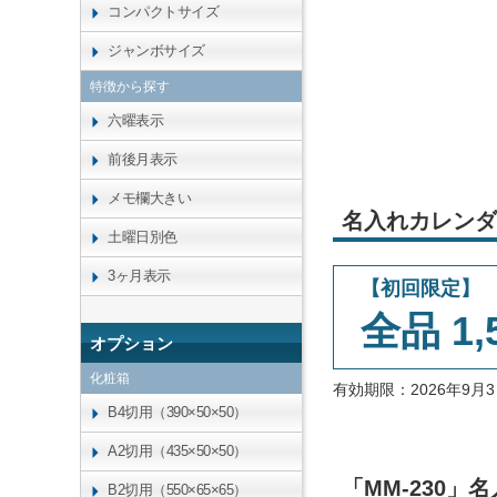
コンパクトサイズ
ジャンボサイズ
特徴から探す
六曜表示
前後月表示
メモ欄大きい
名入れカレンダ
土曜日別色
3ヶ月表示
【初回限定】
全品 1,
オプション
化粧箱
有効期限：2026年9
B4切用（390×50×50）
A2切用（435×50×50）
「MM-230
B2切用（550×65×65）