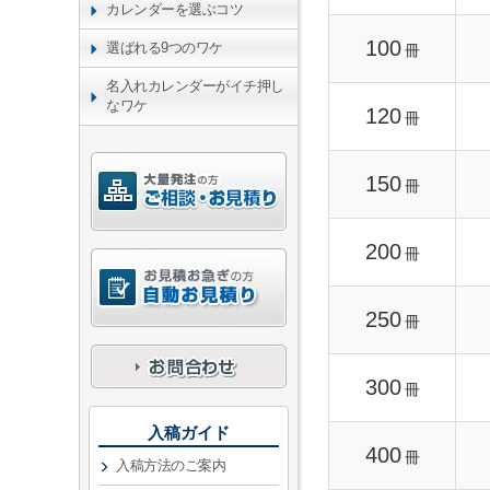
カレンダーを選ぶコツ
100
選ばれる9つのワケ
冊
名入れカレンダーがイチ押し
なワケ
120
冊
150
冊
200
冊
250
冊
300
冊
入稿ガイド
400
冊
入稿方法のご案内