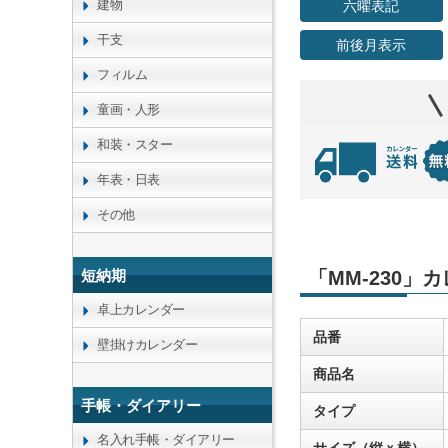
建物
六曜表記
干支
前後月表示
フィルム
童画・人形
和装・スター
年表・日表
その他
短納期
「MM-230」
卓上カレンダー
品番
壁掛けカレンダー
商品名
手帳・ダイアリー
タイプ
名入れ手帳・ダイアリー