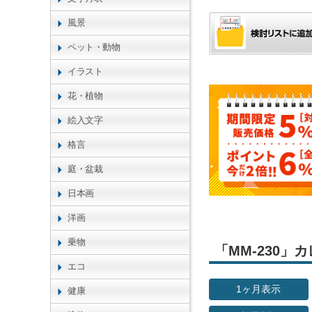
風景
ペット・動物
イラスト
花・植物
絵入文字
格言
庭・盆栽
日本画
洋画
乗物
「MM-230
エコ
1ヶ月表示
健康