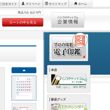
ご注文ガイド
マイページ
サイトマップ
ホーム
商品:0点 合計:0円
カートの中を見る
本店
印鑑・はんこ・実印 専門店
販促グッズ