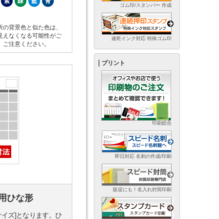
紫
緑
藍
青
ゴム印/スタンパー 作成
所の背景色と似た色は、
見えなくなる可能性がご
速乾インク対応 特殊ゴム印
。ご注意ください。
プリント
印刷総合
即日対応 名刺の作成/印刷
販促にも！名入れ封筒印刷
用ひな形
サイズ]となります。ひ