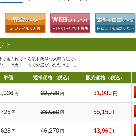
ウト
けで名入れできる最も簡単な入稿方法です。
アウトはカート内でお選びいただけます。
単価
通常価格（税込）
販売価格（税込）
1,036
32,730
31,080
円
円
円
723
38,050
36,150
円
円
円
628
46,270
43,960
円
円
円