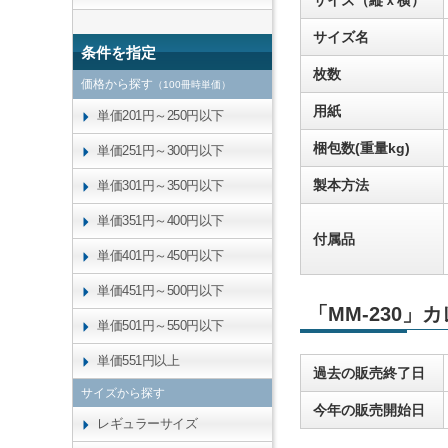
サイズ（縦ｘ横）
サイズ名
条件を指定
枚数
価格から探す
（100冊時単価）
用紙
単価201円～250円以下
梱包数(重量kg)
単価251円～300円以下
製本方法
単価301円～350円以下
単価351円～400円以下
付属品
単価401円～450円以下
単価451円～500円以下
「MM-230」
単価501円～550円以下
単価551円以上
過去の販売終了日
サイズから探す
今年の販売開始日
レギュラーサイズ