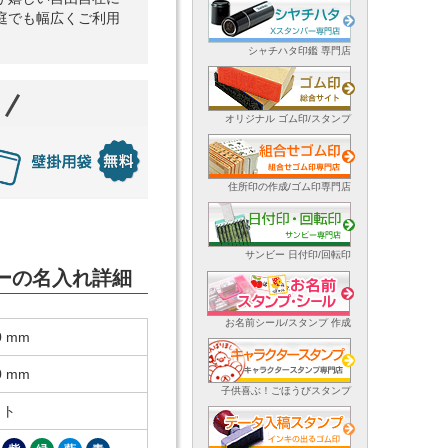
庭でも幅広くご利用
シャチハタ印鑑 専門店
オリジナル ゴム印/スタンプ
住所印の作成/ゴム印専門店
サンビー 日付印/回転印
ダーの名入れ詳細
お名前シール/スタンプ 作成
0 mm
0 mm
子供喜ぶ！ごほうびスタンプ
ット