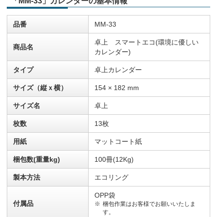
「MM-33」カレンダーの基本情報
品番
MM-33
卓上 スマートエコ(環境に優しい
商品名
カレンダー)
タイプ
卓上カレンダー
サイズ（縦ｘ横）
154 × 182 mm
サイズ名
卓上
枚数
13枚
用紙
マットコート紙
梱包数(重量kg)
100冊(12Kg)
製本方法
エコリング
OPP袋
付属品
梱包作業はお客様でお願いいたしま
す。