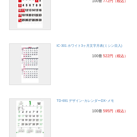
100冊
772
円
（税込）
IC-301 ホワイト3ヶ月文字月表(ミシン目入)
100冊
522
円
（税込）
TD-691 デザイン･カレンダーDX･メモ
100冊
595
円
（税込）