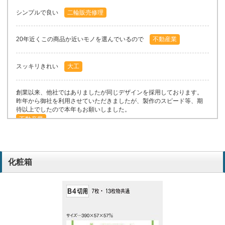
シンプルで良い
二輪販売修理
20年近くこの商品か近いモノを選んでいるので
不動産業
スッキリきれい
大工
創業以来、他社ではありましたが同じデザインを採用しております。
昨年から御社を利用させていただきましたが、製作のスピード等、期
待以上でしたので本年もお願いしました。
不動産業
シンプル
歯科材料卸売
化粧箱
他社も含め15年以上同じモノを利用しているので
不動産業
見やすい
歯科材料卸売