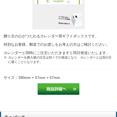
エコでいい見やすい
卸売
数年同じモノを使用しているため。大きさ、デザイン、紙質等が気に
入っている。金物を使用していない。
建設業
贈り主の心がつたわるカレンダー用ギフトボックスです。
シンプルなカレンダーが欲しいのと以前から購入しており、価格がリ
ーズナブルな為です。
特別なお客様、郵送でのお渡しをお考えの方はご検討ください。
電装会社
カレンダーと同時にご注文いただきますと同日発送いたします。
カレンダーを購入後の注文は別々での発送になり、カレンダーとは別の日
シンプルでデザイン性があり、価格も手ごろ。
運輸業
に届くことになります。
サイズ：390mm × 57mm × 57mm