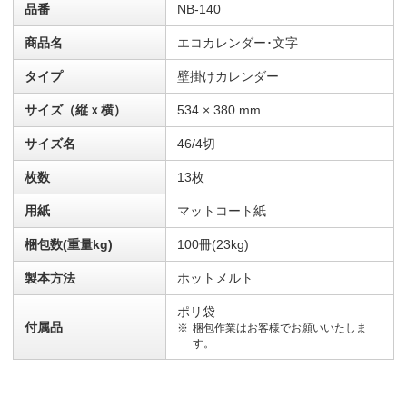
品番
NB-140
商品名
エコカレンダー･文字
タイプ
壁掛けカレンダー
サイズ（縦ｘ横）
534 × 380 mm
サイズ名
46/4切
枚数
13枚
用紙
マットコート紙
梱包数(重量kg)
100冊(23kg)
製本方法
ホットメルト
ポリ袋
付属品
梱包作業はお客様でお願いいたしま
す。