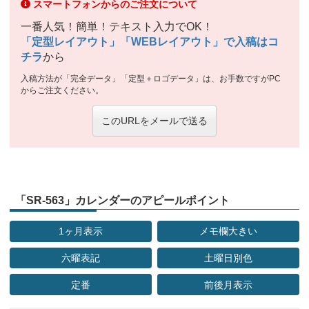
スマートフォンからのご注文について
一番人気！簡単！テキスト入力でOK！
「定型レイアウト」「WEBレイアウト」で入稿はコ
チラ
から
入稿方法が「完全データ」「定型＋ロゴデータ」は、お手数ですがPC
からご注文ください。
このURLをメールで送る
「SR-563」カレンダーのアピールポイント
1ヶ月表示
メモ欄大きい
六曜表記
土曜日別色
定番
前後月表示