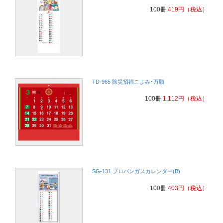
100冊
419
円
（税込）
TD-965 除災招福ごよみ･万願
100冊
1,112
円
（税込）
SG-131 プロパンガスカレンダー(B)
100冊
403
円
（税込）