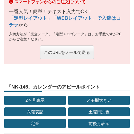
スマートフォンからのご注文について
一番人気！簡単！テキスト入力でOK！
「定型レイアウト」「WEBレイアウト」で入稿はコ
チラ
から
入稿方法が「完全データ」「定型＋ロゴデータ」は、お手数ですがPC
からご注文ください。
このURLをメールで送る
「NK-146」カレンダーのアピールポイント
2ヶ月表示
メモ欄大きい
六曜表記
土曜日別色
定番
前後月表示