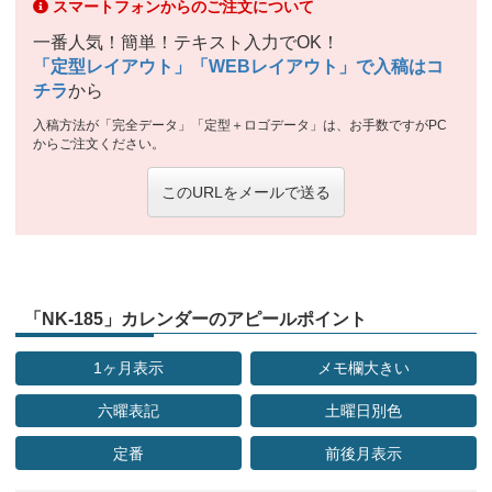
スマートフォンからのご注文について
一番人気！簡単！テキスト入力でOK！
「定型レイアウト」「WEBレイアウト」で入稿はコ
チラ
から
入稿方法が「完全データ」「定型＋ロゴデータ」は、お手数ですがPC
からご注文ください。
このURLをメールで送る
「NK-185」カレンダーのアピールポイント
1ヶ月表示
メモ欄大きい
六曜表記
土曜日別色
定番
前後月表示