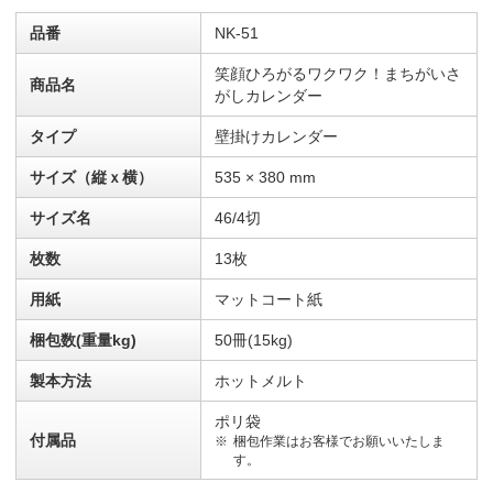
品番
NK-51
笑顔ひろがるワクワク！まちがいさ
商品名
がしカレンダー
タイプ
壁掛けカレンダー
サイズ（縦ｘ横）
535 × 380 mm
サイズ名
46/4切
枚数
13枚
用紙
マットコート紙
梱包数(重量kg)
50冊(15kg)
製本方法
ホットメルト
ポリ袋
付属品
梱包作業はお客様でお願いいたしま
す。