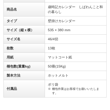
歳時記カレンダー しばわんこと和
商品名
の暮らし
タイプ
壁掛けカレンダー
サイズ（縦ｘ横）
535 × 380 mm
サイズ名
46/4切
枚数
13枚
用紙
マットコート紙
梱包数(重量kg)
50冊(15Kg)
製本方法
ホットメルト
ポリ袋
付属品
梱包作業はお客様でお願いいたしま
す。