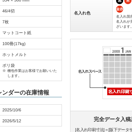
534 × 380 mm
黒
朱
金赤
46/4切
名入れ色
名入れ箇
7枚
名入れが
ざいます
マットコート紙
100冊(17kg)
ホットメルト
ポリ袋
梱包作業はお客様でお願いいた
します。
カレンダーの在庫情報
2025/10/6
完全データ入稿
2026/5/12
[名入れ印刷寸法]＝[版下データ