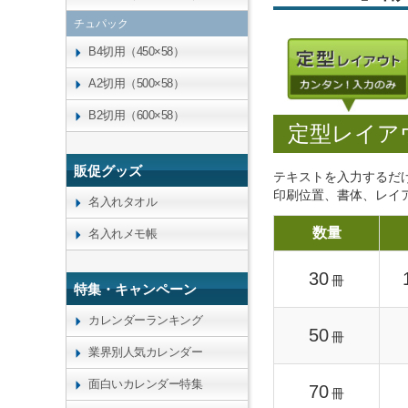
チュパック
B4切用（450×58）
A2切用（500×58）
B2切用（600×58）
定型レイア
販促グッズ
テキストを入力するだ
印刷位置、書体、レイ
名入れタオル
数量
名入れメモ帳
30
冊
特集・キャンペーン
カレンダーランキング
50
冊
業界別人気カレンダー
面白いカレンダー特集
70
冊