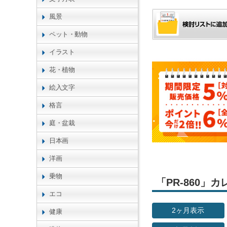
風景
ペット・動物
イラスト
花・植物
絵入文字
格言
庭・盆栽
日本画
洋画
乗物
「PR-860
エコ
2ヶ月表示
健康