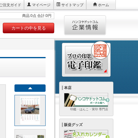
ご注文ガイド
マイページ
サイトマップ
ホーム
商品:0点 合計:0円
カートの中を見る
本店
印鑑・はんこ・実印 専門店
販促グッズ