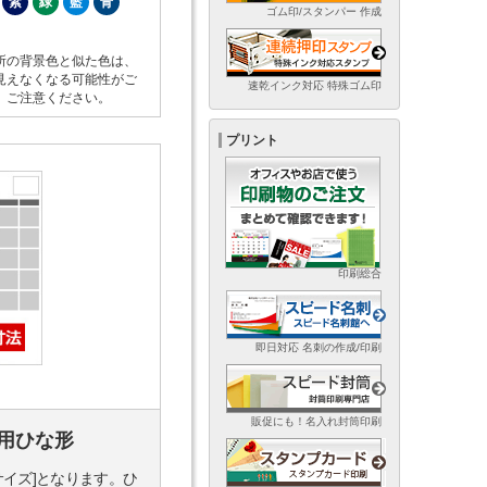
紫
緑
藍
青
ゴム印/スタンパー 作成
所の背景色と似た色は、
見えなくなる可能性がご
速乾インク対応 特殊ゴム印
。ご注意ください。
プリント
印刷総合
即日対応 名刺の作成/印刷
販促にも！名入れ封筒印刷
用ひな形
サイズ]となります。ひ