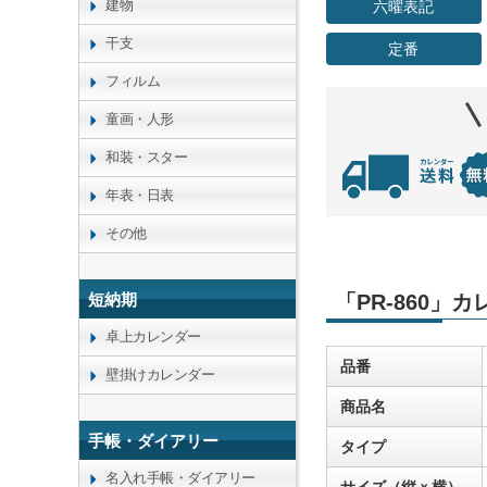
建物
六曜表記
干支
定番
フィルム
童画・人形
和装・スター
年表・日表
その他
短納期
「PR-860」
卓上カレンダー
品番
壁掛けカレンダー
商品名
手帳・ダイアリー
タイプ
名入れ手帳・ダイアリー