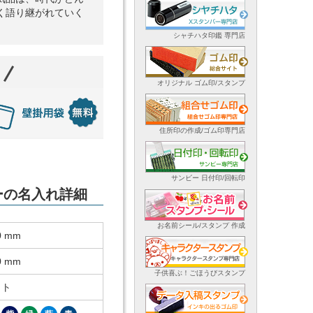
く語り継がれていく
シャチハタ印鑑 専門店
オリジナル ゴム印/スタンプ
住所印の作成/ゴム印専門店
サンビー 日付印/回転印
ダーの名入れ詳細
お名前シール/スタンプ 作成
0 mm
0 mm
子供喜ぶ！ごほうびスタンプ
ット