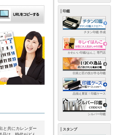
印鑑
チタン印鑑 作成
かわいい印鑑/はんこ 専門店
伝統と匠の技が作る印鑑
品揃え豊富！印鑑ケース
シルバー印鑑
出と共にカレンダー
スタンプ
気品は、時代がどん