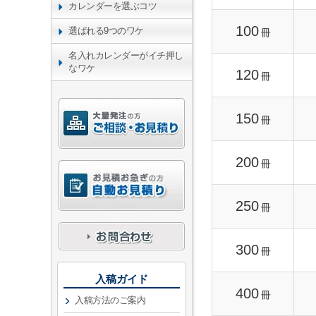
カレンダーを選ぶコツ
100
選ばれる9つのワケ
冊
名入れカレンダーがイチ押し
なワケ
120
冊
150
冊
200
冊
250
冊
300
冊
入稿ガイド
400
冊
入稿方法のご案内