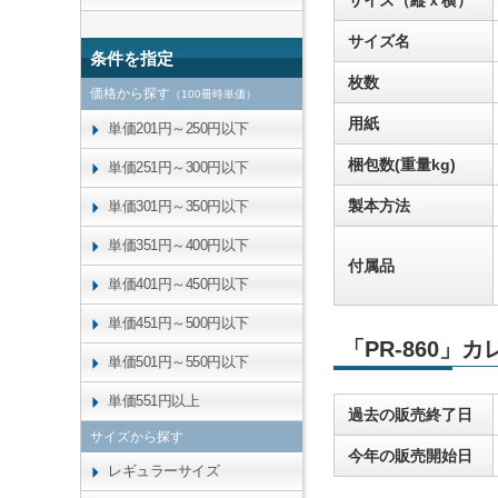
サイズ（縦ｘ横）
サイズ名
条件を指定
枚数
価格から探す
（100冊時単価）
用紙
単価201円～250円以下
梱包数(重量kg)
単価251円～300円以下
製本方法
単価301円～350円以下
単価351円～400円以下
付属品
単価401円～450円以下
単価451円～500円以下
「PR-860」
単価501円～550円以下
単価551円以上
過去の販売終了日
サイズから探す
今年の販売開始日
レギュラーサイズ