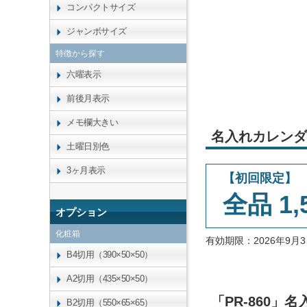
コンパクトサイズ
ジャンボサイズ
特徴から探す
六曜表示
前後月表示
メモ欄大きい
名入れカレンダ
土曜日別色
3ヶ月表示
【初回限定】
全品 1,
オプション
化粧箱
有効期限：2026年9
B4切用（390×50×50）
A2切用（435×50×50）
「PR-860
B2切用（550×65×65）