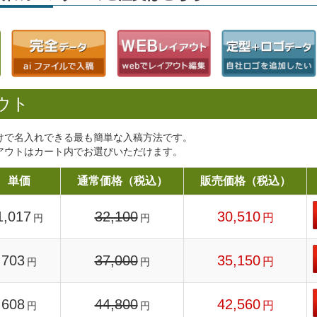
ウト
けで名入れできる最も簡単な入稿方法です。
アウトはカート内でお選びいただけます。
単価
通常価格（税込）
販売価格（税込）
1,017
32,100
30,510
円
円
円
703
37,000
35,150
円
円
円
608
44,800
42,560
円
円
円