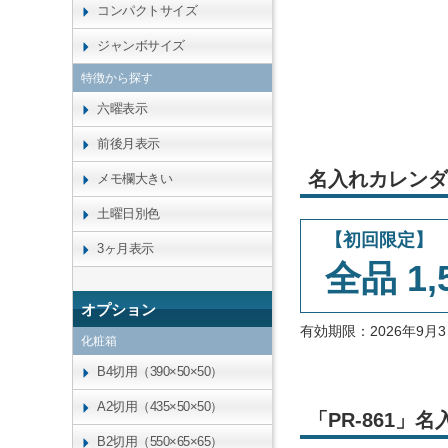
コンパクトサイズ
ジャンボサイズ
特徴から探す
六曜表示
前後月表示
名入れカレンダ
メモ欄大きい
土曜日別色
【初回限定】
3ヶ月表示
全品 1,
オプション
有効期限：2026年9
化粧箱
B4切用（390×50×50）
A2切用（435×50×50）
「PR-861
B2切用（550×65×65）