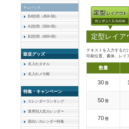
チュパック
B4切用（450×58）
A2切用（500×58）
定型レイア
B2切用（600×58）
テキストを入力するだ
販促グッズ
印刷位置、書体、レイ
名入れタオル
数量
名入れメモ帳
30
冊
特集・キャンペーン
50
冊
カレンダーランキング
業界別人気カレンダー
70
冊
面白いカレンダー特集