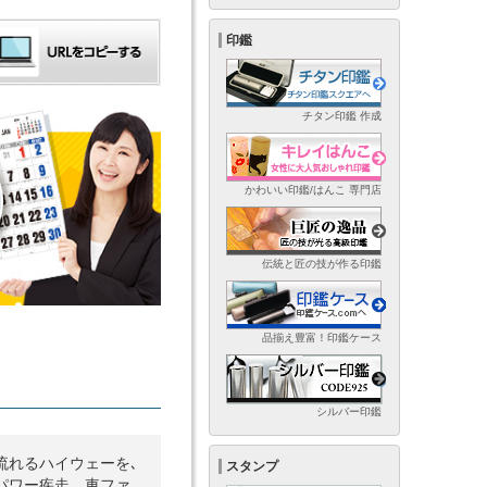
印鑑
チタン印鑑 作成
かわいい印鑑/はんこ 専門店
伝統と匠の技が作る印鑑
品揃え豊富！印鑑ケース
シルバー印鑑
流れるハイウェーを､
スタンプ
パワー疾走。車ファ