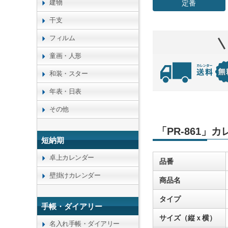
建物
定番
干支
フィルム
童画・人形
和装・スター
年表・日表
その他
「PR-861」
短納期
卓上カレンダー
品番
壁掛けカレンダー
商品名
タイプ
手帳・ダイアリー
サイズ（縦ｘ横）
名入れ手帳・ダイアリー