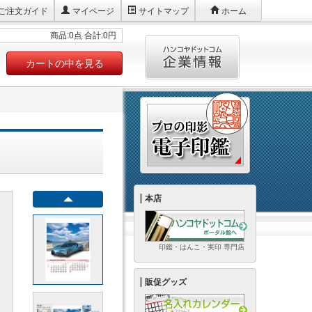
ご注文ガイド
マイページ
サイトマップ
ホーム
商品:0点 合計:0円
カートの中を見る
本店
印鑑・はんこ・実印 専門店
販促グッズ