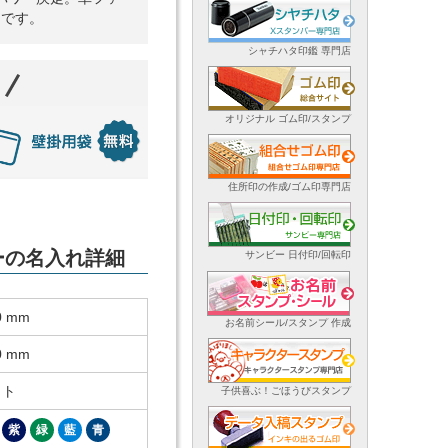
ーです。
シャチハタ印鑑 専門店
オリジナル ゴム印/スタンプ
住所印の作成/ゴム印専門店
ダーの名入れ詳細
サンビー 日付印/回転印
0 mm
お名前シール/スタンプ 作成
0 mm
ット
子供喜ぶ！ごほうびスタンプ
紫
緑
藍
青