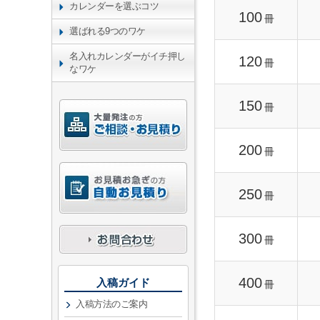
カレンダーを選ぶコツ
100
冊
選ばれる9つのワケ
名入れカレンダーがイチ押し
120
冊
なワケ
150
冊
200
冊
250
冊
300
冊
400
入稿ガイド
冊
入稿方法のご案内