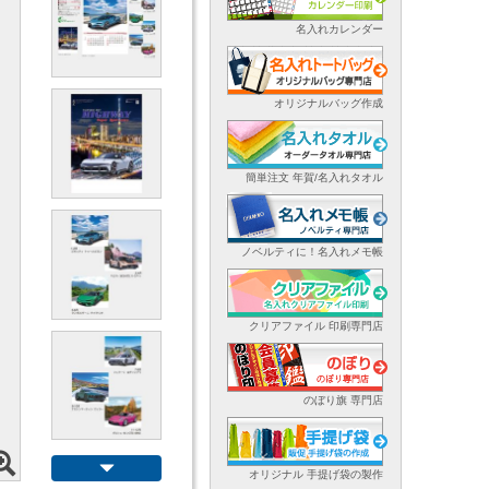
名入れカレンダー
オリジナルバッグ作成
簡単注文 年賀/名入れタオル
ノベルティに！名入れメモ帳
クリアファイル 印刷専門店
のぼり旗 専門店
オリジナル 手提げ袋の製作