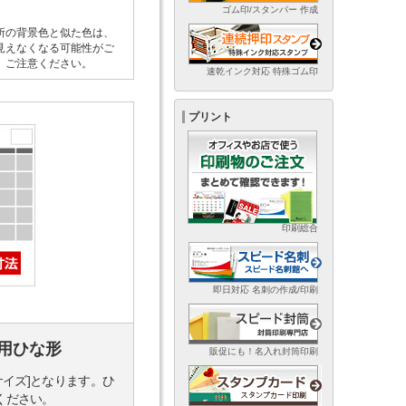
ゴム印/スタンパー 作成
所の背景色と似た色は、
見えなくなる可能性がご
。ご注意ください。
速乾インク対応 特殊ゴム印
プリント
印刷総合
即日対応 名刺の作成/印刷
用ひな形
販促にも！名入れ封筒印刷
サイズ]となります。ひ
ください。