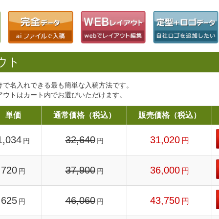
ウト
けで名入れできる最も簡単な入稿方法です。
アウトはカート内でお選びいただけます。
単価
通常価格（税込）
販売価格（税込）
1,034
32,640
31,020
円
円
円
720
37,900
36,000
円
円
円
625
46,060
43,750
円
円
円