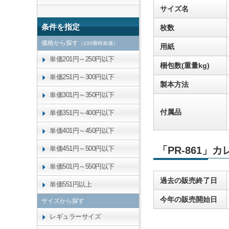
サイズ名
条件を指定
枚数
価格から探す
（100冊時単価）
用紙
単価201円～250円以下
梱包数(重量kg)
単価251円～300円以下
製本方法
単価301円～350円以下
付属品
単価351円～400円以下
単価401円～450円以下
単価451円～500円以下
「PR-861」
単価501円～550円以下
過去の販売終了日
単価551円以上
今年の販売開始日
サイズから探す
レギュラーサイズ