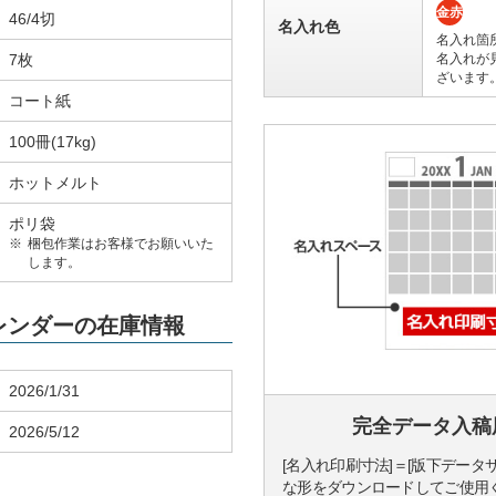
金赤
46/4切
名入れ色
名入れ箇
7枚
名入れが
ざいます
コート紙
100冊(17kg)
ホットメルト
ポリ袋
梱包作業はお客様でお願いいた
します。
カレンダーの在庫情報
2026/1/31
完全データ入稿
2026/5/12
[名入れ印刷寸法]＝[版下データ
な形をダウンロードしてご使用