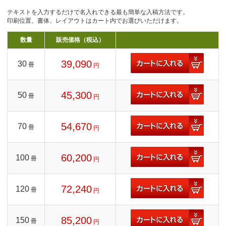
テキストを入力するだけで名入れできる最も簡単な入稿方法です。
印刷位置、書体、レイアウトはカート内でお選びいただけます。
数量
販売価格（税込）
39,090
30
冊
円
45,300
50
冊
円
54,670
70
冊
円
60,200
100
冊
円
72,240
120
冊
円
85,200
150
冊
円