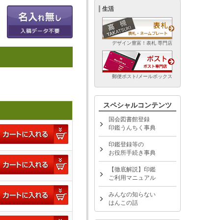
生活
デザイン豊富！表札 専門店
郵便ポスト/メールボックス
スペシャルコンテンツ
国会図書館登録
印鑑うんちく事典
印鑑登録等の
お役所手続き事典
【徹底解説】印鑑
ご利用マニュアル
みんなの知らない
はんこの話