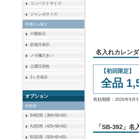
コンパクトサイズ
ジャンボサイズ
特徴から探す
六曜表示
前後月表示
名入れカレンダ
メモ欄大きい
土曜日別色
【初回限定】
3ヶ月表示
全品 1,
オプション
有効期限：2026年9
化粧箱
B4切用（390×50×50）
「SB-392
A2切用（435×50×50）
B2切用（550×65×65）