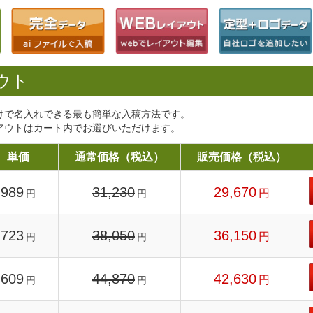
ウト
けで名入れできる最も簡単な入稿方法です。
アウトはカート内でお選びいただけます。
単価
通常価格（税込）
販売価格（税込）
989
31,230
29,670
円
円
円
723
38,050
36,150
円
円
円
609
44,870
42,630
円
円
円