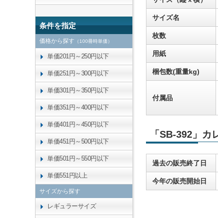
サイズ名
条件を指定
枚数
価格から探す
（100冊時単価）
用紙
単価201円～250円以下
梱包数(重量kg)
単価251円～300円以下
単価301円～350円以下
付属品
単価351円～400円以下
単価401円～450円以下
「SB-392」
単価451円～500円以下
単価501円～550円以下
過去の販売終了日
単価551円以上
今年の販売開始日
サイズから探す
レギュラーサイズ