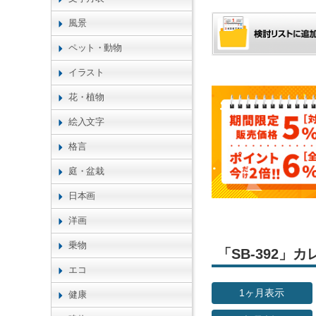
風景
ペット・動物
イラスト
花・植物
絵入文字
格言
庭・盆栽
日本画
洋画
乗物
「SB-392
エコ
1ヶ月表示
健康