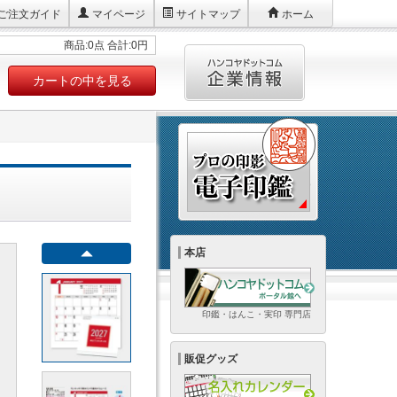
ご注文ガイド
マイページ
サイトマップ
ホーム
商品:0点 合計:0円
カートの中を見る
本店
印鑑・はんこ・実印 専門店
販促グッズ