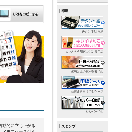
印鑑
チタン印鑑 作成
かわいい印鑑/はんこ 専門店
伝統と匠の技が作る印鑑
品揃え豊富！印鑑ケース
シルバー印鑑
自動的に立ち上がる
スタンプ
なメモスペース付き