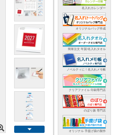
名入れカレンダー
オリジナルバッグ作成
簡単注文 年賀/名入れタオル
ノベルティに！名入れメモ帳
クリアファイル 印刷専門店
のぼり旗 専門店
オリジナル 手提げ袋の製作