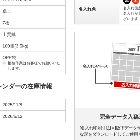
黒
朱
名入れ箇
名入れ色
卓上
名入れが
ざいます
7枚
上質紙
100冊(3.5kg)
OPP袋
梱包作業はお客様でお願いいた
します。
カレンダーの在庫情報
2025/11/8
2026/5/12
完全データ入稿
[名入れ印刷寸法]＝[版下データ
な形をダウンロードしてご使用