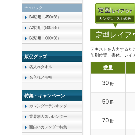
チュパック
B4切用（450×58）
A2切用（500×58）
定型レイア
B2切用（600×58）
テキストを入力するだ
印刷位置、書体、レイ
販促グッズ
名入れタオル
数量
名入れメモ帳
30
冊
特集・キャンペーン
50
冊
カレンダーランキング
業界別人気カレンダー
70
冊
面白いカレンダー特集