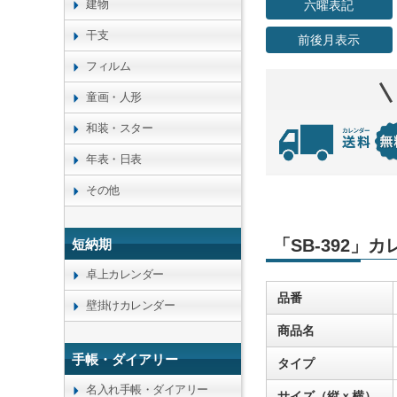
建物
六曜表記
干支
前後月表示
フィルム
童画・人形
和装・スター
年表・日表
その他
「SB-392」
短納期
卓上カレンダー
品番
壁掛けカレンダー
商品名
手帳・ダイアリー
タイプ
名入れ手帳・ダイアリー
サイズ（縦ｘ横）