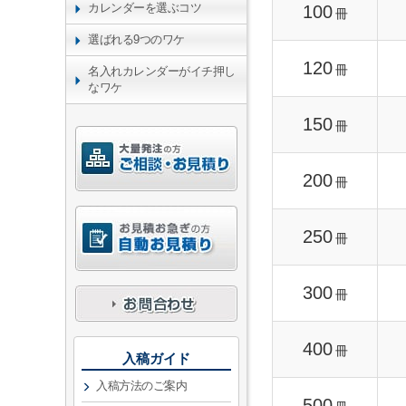
カレンダーを選ぶコツ
100
冊
選ばれる9つのワケ
120
冊
名入れカレンダーがイチ押し
なワケ
150
冊
200
冊
250
冊
300
冊
400
冊
入稿ガイド
入稿方法のご案内
500