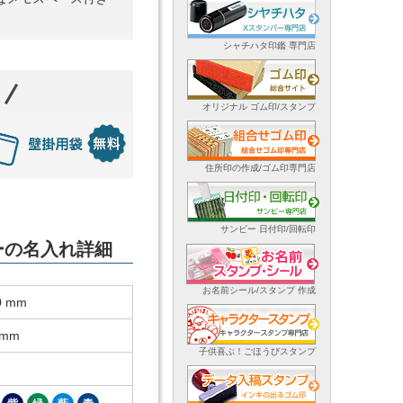
シャチハタ印鑑 専門店
オリジナル ゴム印/スタンプ
住所印の作成/ゴム印専門店
サンビー 日付印/回転印
ダーの名入れ詳細
お名前シール/スタンプ 作成
0 mm
 mm
子供喜ぶ！ごほうびスタンプ