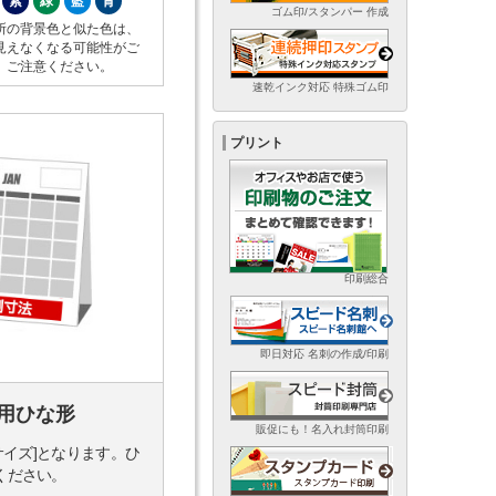
紫
緑
藍
青
ゴム印/スタンパー 作成
所の背景色と似た色は、
見えなくなる可能性がご
。ご注意ください。
速乾インク対応 特殊ゴム印
プリント
印刷総合
即日対応 名刺の作成/印刷
用ひな形
販促にも！名入れ封筒印刷
サイズ]となります。ひ
ください。