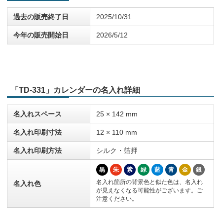
過去の販売終了日
2025/10/31
今年の販売開始日
2026/5/12
「TD-331」カレンダーの名入れ詳細
名入れスペース
25 × 142 mm
名入れ印刷寸法
12 × 110 mm
名入れ印刷方法
シルク・箔押
黒
朱
紫
緑
藍
青
金
銀
名入れ箇所の背景色と似た色は、名入れ
名入れ色
が見えなくなる可能性がございます。ご
注意ください。