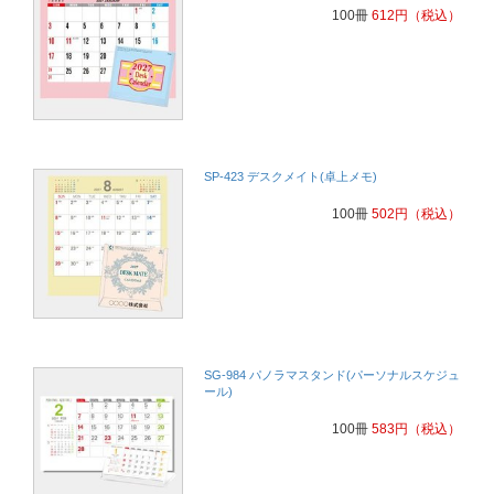
100冊
612
円
（税込）
SP-423 デスクメイト(卓上メモ)
100冊
502
円
（税込）
SG-984 パノラマスタンド(パーソナルスケジュ
ール)
100冊
583
円
（税込）