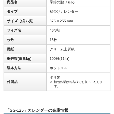
商品名
季節の贈りもの
タイプ
壁掛けカレンダー
サイズ（縦ｘ横）
375 × 255 mm
サイズ名
46/8切
枚数
13枚
用紙
クリーム上質紙
梱包数(重量kg)
100冊(11㎏)
製本方法
ホットメルト
ポリ袋
付属品
梱包作業はお客様でお願いいたしま
す。
「SG-125」カレンダーの在庫情報