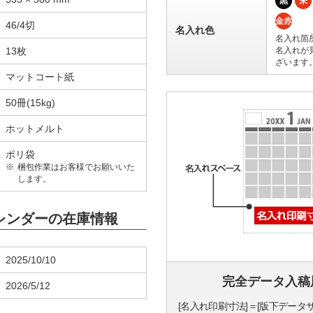
黒
朱
金赤
46/4切
名入れ色
名入れ箇
13枚
名入れが
ざいます
マットコート紙
50冊(15kg)
ホットメルト
ポリ袋
梱包作業はお客様でお願いいた
します。
カレンダーの在庫情報
2025/10/10
完全データ入稿
2026/5/12
[名入れ印刷寸法]＝[版下データ