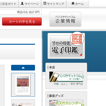
ご注文ガイド
マイページ
サイトマップ
ホーム
商品:0点 合計:0円
カートの中を見る
本店
印鑑・はんこ・実印 専門店
販促グッズ