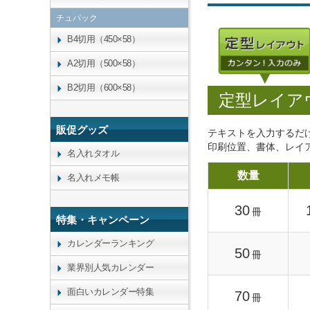
チュパック
B4切用（450×58）
A2切用（500×58）
B2切用（600×58）
定型レイア
販促グッズ
テキストを入力するだ
印刷位置、書体、レイ
名入れタオル
数量
名入れメモ帳
30
冊
特集・キャンペーン
カレンダーランキング
50
冊
業界別人気カレンダー
面白いカレンダー特集
70
冊