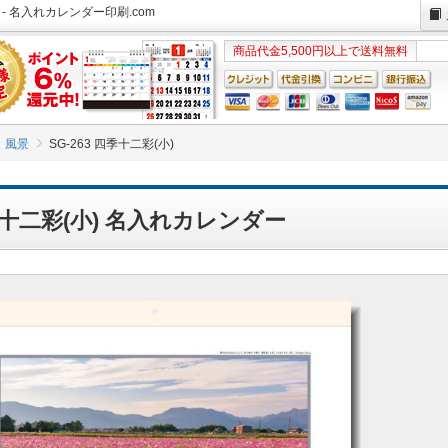
 - 名入れカレンダー印刷.com
商品代金5,500円以上で送料無料
風景
SG-263 四季十二彩(小)
四季十二彩(小) 名入れカレンダー