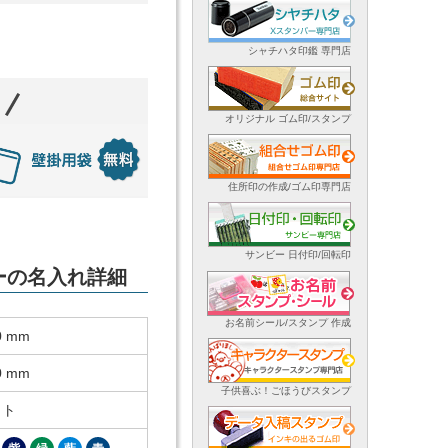
シャチハタ印鑑 専門店
オリジナル ゴム印/スタンプ
住所印の作成/ゴム印専門店
サンビー 日付印/回転印
ダーの名入れ詳細
お名前シール/スタンプ 作成
0 mm
0 mm
子供喜ぶ！ごほうびスタンプ
ット