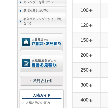
カレンダーを選ぶコツ
100
冊
選ばれる9つのワケ
名入れカレンダーがイチ押し
なワケ
120
冊
150
冊
200
冊
250
冊
300
冊
入稿ガイド
400
冊
入稿方法のご案内