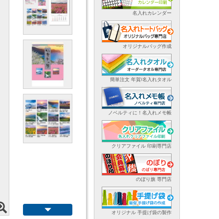
名入れカレンダー
オリジナルバッグ作成
簡単注文 年賀/名入れタオル
ノベルティに！名入れメモ帳
クリアファイル 印刷専門店
のぼり旗 専門店
オリジナル 手提げ袋の製作