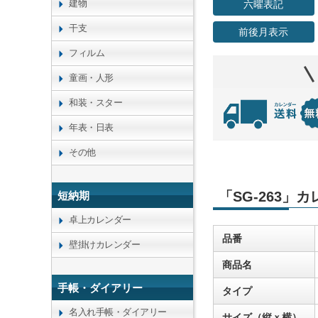
建物
六曜表記
干支
前後月表示
フィルム
童画・人形
和装・スター
年表・日表
その他
「SG-263」
短納期
卓上カレンダー
品番
壁掛けカレンダー
商品名
手帳・ダイアリー
タイプ
名入れ手帳・ダイアリー
サイズ（縦ｘ横）