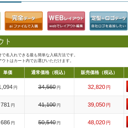
ウト
けで名入れできる最も簡単な入稿方法です。
アウトはカート内でお選びいただけます。
単価
通常価格（税込）
販売価格（税込）
1,094
34,560
32,820
円
円
円
781
41,100
39,050
円
円
円
686
50,540
48,020
円
円
円