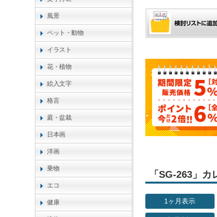
風景
ペット・動物
イラスト
花・植物
絵入文字
格言
庭・盆栽
日本画
洋画
乗物
「SG-263
エコ
1ヶ月表示
健康