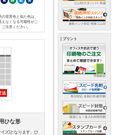
紫
緑
藍
青
ゴム印/スタンパー 作成
所の背景色と似た色は、
見えなくなる可能性がご
速乾インク対応 特殊ゴム印
。ご注意ください。
プリント
印刷総合
即日対応 名刺の作成/印刷
販促にも！名入れ封筒印刷
用ひな形
サイズ]となります。ひ