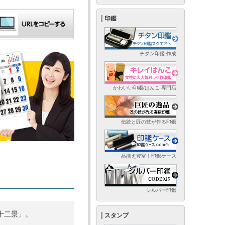
印鑑
チタン印鑑 作成
かわいい印鑑/はんこ 専門店
伝統と匠の技が作る印鑑
品揃え豊富！印鑑ケース
シルバー印鑑
十二景」。
スタンプ