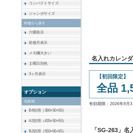
コンパクトサイズ
ジャンボサイズ
特徴から探す
六曜表示
前後月表示
メモ欄大きい
名入れカレンダ
土曜日別色
3ヶ月表示
【初回限定】
全品 1,
オプション
化粧箱
有効期限：2026年9
B4切用（390×50×50）
A2切用（435×50×50）
「SG-263
B2切用（550×65×65）