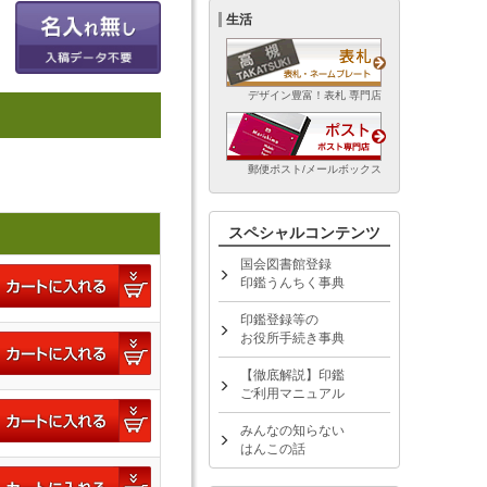
生活
デザイン豊富！表札 専門店
郵便ポスト/メールボックス
スペシャルコンテンツ
国会図書館登録
印鑑うんちく事典
印鑑登録等の
お役所手続き事典
【徹底解説】印鑑
ご利用マニュアル
みんなの知らない
はんこの話