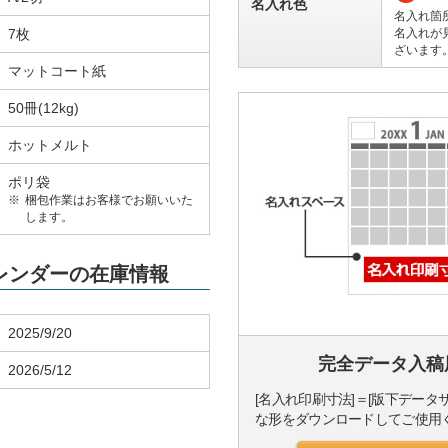
名入れ色
名入れ箇
7枚
名入れが
ざいます
マットコート紙
50冊(12kg)
ホットメルト
ポリ袋
梱包作業はお客様でお願いいた
します。
カレンダーの在庫情報
2025/9/20
完全データ入稿
2026/5/12
[名入れ印刷寸法]＝[版下データ
な形をダウンロードしてご使用