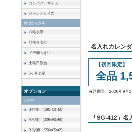
コンパクトサイズ
ジャンボサイズ
特徴から探す
六曜表示
前後月表示
名入れカレンダ
メモ欄大きい
土曜日別色
【初回限定】
全品 1,
3ヶ月表示
オプション
有効期限：2026年9
化粧箱
B4切用（390×50×50）
「SG-412
A2切用（435×50×50）
B2切用（550×65×65）