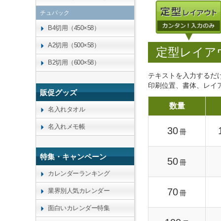
チュパック
B4切用（450×58）
A2切用（500×58）
定型レイア
B2切用（600×58）
テキストを入力するだ
印刷位置、書体、レイ
販促グッズ
数量
名入れタオル
名入れメモ帳
30
冊
特集・キャンペーン
50
冊
カレンダーランキング
70
業界別人気カレンダー
冊
面白いカレンダー特集