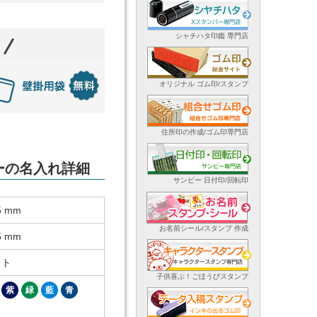
シャチハタ印鑑 専門店
オリジナル ゴム印/スタンプ
住所印の作成/ゴム印専門店
ダーの名入れ詳細
サンビー 日付印/回転印
5 mm
お名前シール/スタンプ 作成
5 mm
ット
子供喜ぶ！ごほうびスタンプ
紫
緑
藍
青