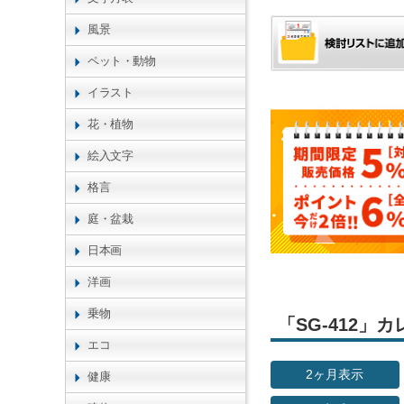
風景
ペット・動物
イラスト
花・植物
絵入文字
格言
庭・盆栽
日本画
洋画
乗物
「SG-412
エコ
2ヶ月表示
健康