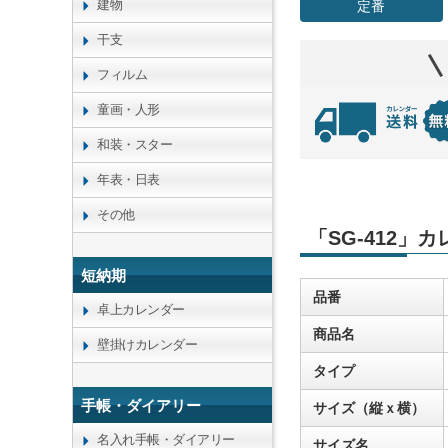
建物
定番
干支
フィルム
童画・人形
和装・スター
年表・日表
その他
「SG-412」
短納期
品番
卓上カレンダー
商品名
壁掛けカレンダー
タイプ
手帳・ダイアリー
サイズ（縦ｘ横）
名入れ手帳・ダイアリー
サイズ名