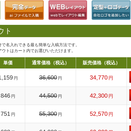
ウト
けで名入れできる最も簡単な入稿方法です。
アウトはカート内でお選びいただけます。
単価
通常価格（税込）
販売価格（税込）
1,159
36,600
34,770
円
円
円
846
44,500
42,300
円
円
円
751
55,300
52,570
円
円
円