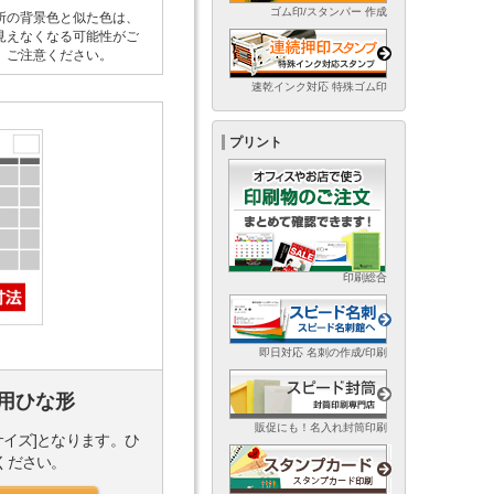
ゴム印/スタンパー 作成
所の背景色と似た色は、
見えなくなる可能性がご
。ご注意ください。
速乾インク対応 特殊ゴム印
プリント
印刷総合
即日対応 名刺の作成/印刷
用ひな形
販促にも！名入れ封筒印刷
サイズ]となります。ひ
ください。