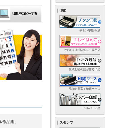
印鑑
チタン印鑑 作成
かわいい印鑑/はんこ 専門店
伝統と匠の技が作る印鑑
品揃え豊富！印鑑ケース
シルバー印鑑
ル作品集。
スタンプ