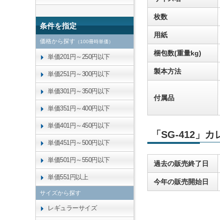
枚数
条件を指定
用紙
価格から探す
（100冊時単価）
梱包数(重量kg)
単価201円～250円以下
製本方法
単価251円～300円以下
単価301円～350円以下
付属品
単価351円～400円以下
単価401円～450円以下
「SG-412」
単価451円～500円以下
単価501円～550円以下
過去の販売終了日
単価551円以上
今年の販売開始日
サイズから探す
レギュラーサイズ