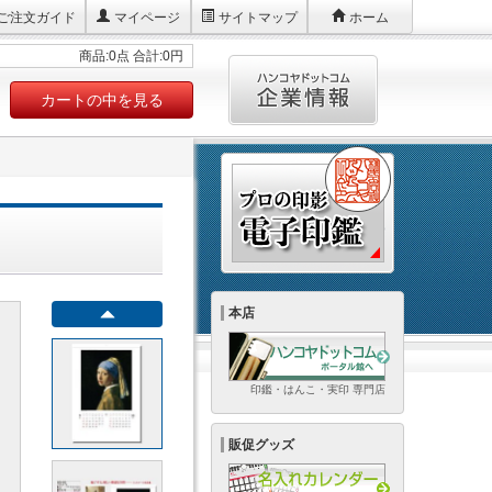
ご注文ガイド
マイページ
サイトマップ
ホーム
商品:0点 合計:0円
カートの中を見る
本店
印鑑・はんこ・実印 専門店
販促グッズ