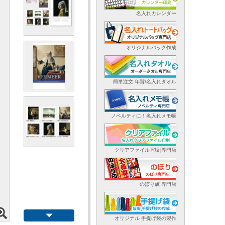
名入れカレンダー
オリジナルバッグ作成
簡単注文 年賀/名入れタオル
ノベルティに！名入れメモ帳
クリアファイル 印刷専門店
のぼり旗 専門店
オリジナル 手提げ袋の製作