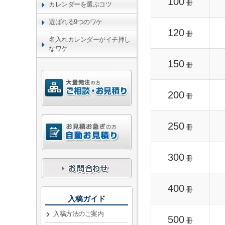
100
冊
カレンダーを選ぶコツ
選ばれる9つのワケ
120
冊
名入れカレンダーがイチ押し
なワケ
150
冊
200
冊
250
冊
300
冊
400
冊
入稿ガイド
入稿方法のご案内
500
冊