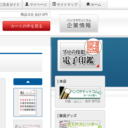
ご注文ガイド
マイページ
サイトマップ
ホーム
商品:0点 合計:0円
カートの中を見る
本店
印鑑・はんこ・実印 専門店
販促グッズ