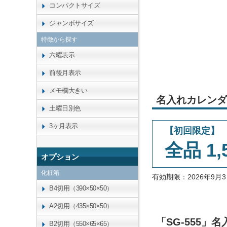
コンパクトサイズ
ジャンボサイズ
特徴から探す
六曜表示
前後月表示
メモ欄大きい
名入れカレンダ
土曜日別色
3ヶ月表示
【初回限定】
全品 1,
オプション
化粧箱
有効期限：2026年9
B4切用（390×50×50）
A2切用（435×50×50）
「SG-555
B2切用（550×65×65）