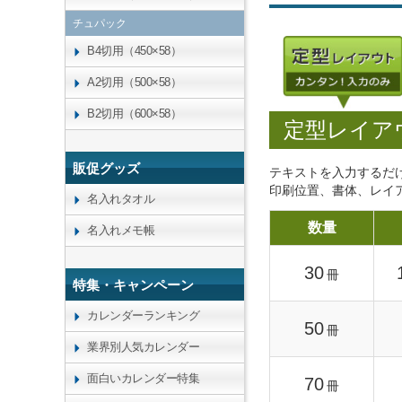
チュパック
B4切用（450×58）
A2切用（500×58）
B2切用（600×58）
定型レイア
販促グッズ
テキストを入力するだ
印刷位置、書体、レイ
名入れタオル
数量
名入れメモ帳
30
冊
特集・キャンペーン
カレンダーランキング
50
冊
業界別人気カレンダー
面白いカレンダー特集
70
冊