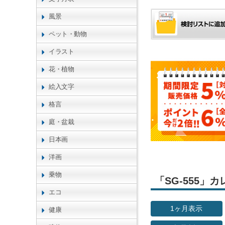
風景
ペット・動物
イラスト
花・植物
絵入文字
格言
庭・盆栽
日本画
洋画
乗物
「SG-555
エコ
1ヶ月表示
健康