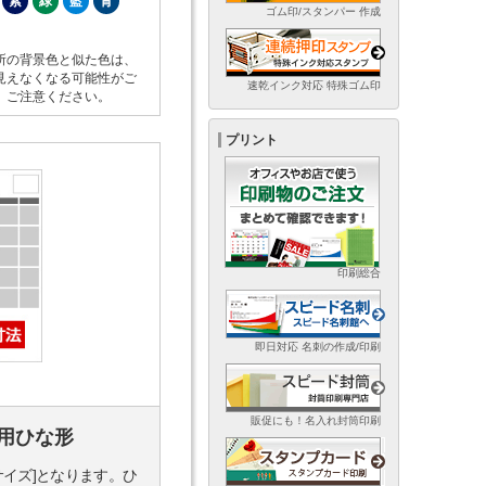
紫
緑
藍
青
ゴム印/スタンパー 作成
所の背景色と似た色は、
見えなくなる可能性がご
速乾インク対応 特殊ゴム印
。ご注意ください。
プリント
印刷総合
即日対応 名刺の作成/印刷
販促にも！名入れ封筒印刷
用ひな形
サイズ]となります。ひ