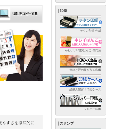
印鑑
チタン印鑑 作成
かわいい印鑑/はんこ 専門店
伝統と匠の技が作る印鑑
品揃え豊富！印鑑ケース
シルバー印鑑
見やすさを徹底的に
スタンプ