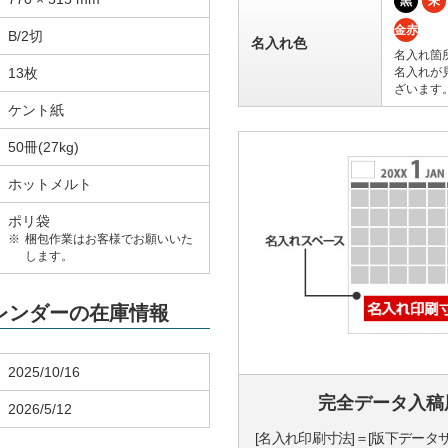
黒
朱
金赤
B/2切
名入れ色
名入れ箇
13枚
名入れが
ざいます
ケント紙
50冊(27kg)
ホットメルト
ポリ袋
梱包作業はお客様でお願いいた
します。
カレンダーの在庫情報
2025/10/16
完全データ入稿
2026/5/12
[名入れ印刷寸法]＝[版下データ