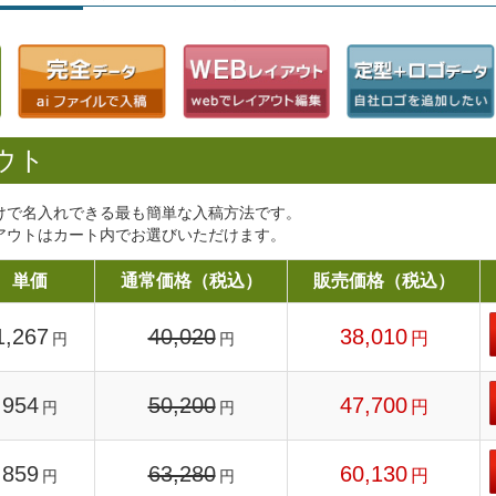
ウト
けで名入れできる最も簡単な入稿方法です。
アウトはカート内でお選びいただけます。
単価
通常価格（税込）
販売価格（税込）
1,267
40,020
38,010
円
円
円
954
50,200
47,700
円
円
円
859
63,280
60,130
円
円
円