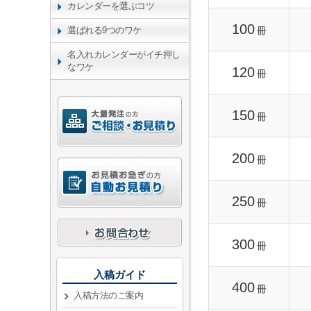
カレンダーを選ぶコツ
100
冊
選ばれる9つのワケ
名入れカレンダーがイチ押し
なワケ
120
冊
150
冊
200
冊
250
冊
300
冊
入稿ガイド
400
冊
入稿方法のご案内