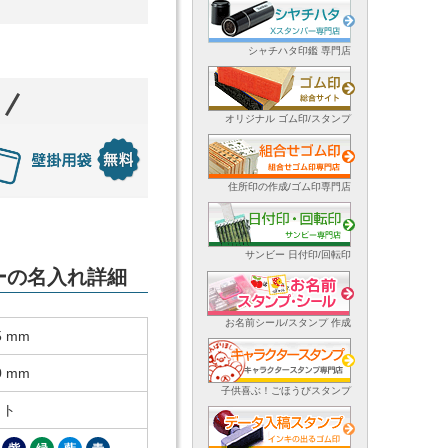
シャチハタ印鑑 専門店
オリジナル ゴム印/スタンプ
住所印の作成/ゴム印専門店
サンビー 日付印/回転印
ダーの名入れ詳細
お名前シール/スタンプ 作成
5 mm
0 mm
子供喜ぶ！ごほうびスタンプ
ット