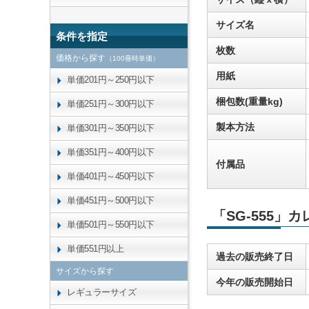
サイズ名
条件を指定
枚数
価格から探す
（100冊時単価）
用紙
単価201円～250円以下
梱包数(重量kg)
単価251円～300円以下
製本方法
単価301円～350円以下
単価351円～400円以下
付属品
単価401円～450円以下
単価451円～500円以下
「SG-555」
単価501円～550円以下
単価551円以上
過去の販売終了日
サイズから探す
今年の販売開始日
レギュラーサイズ