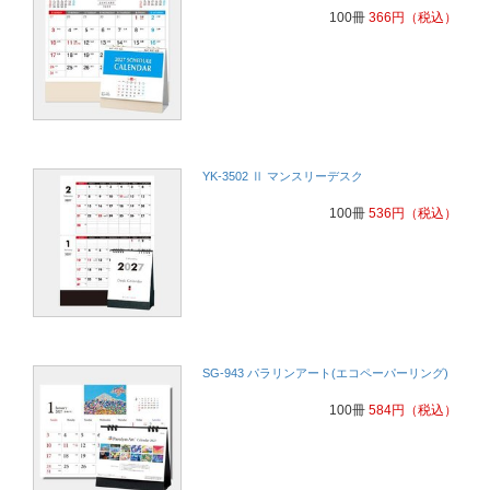
100冊
366
円
（税込）
YK-3502 Ⅱ マンスリーデスク
100冊
536
円
（税込）
SG-943 パラリンアート(エコペーパーリング)
100冊
584
円
（税込）