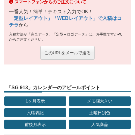
スマートフォンからのご注文について
一番人気！簡単！テキスト入力でOK！
「定型レイアウト」「WEBレイアウト」で入稿はコ
チラ
から
入稿方法が「完全データ」「定型＋ロゴデータ」は、お手数ですがPC
からご注文ください。
このURLをメールで送る
「SG-913」カレンダーのアピールポイント
1ヶ月表示
メモ欄大きい
六曜表記
土曜日別色
前後月表示
人気商品