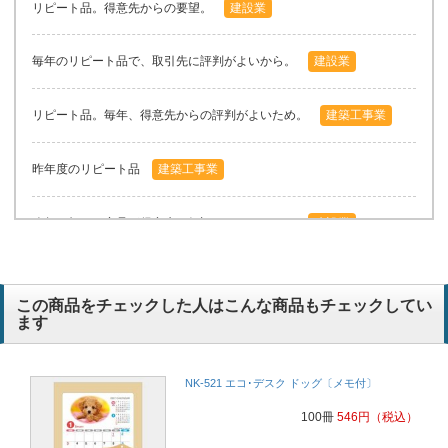
リピート品。得意先からの要望。
建設業
毎年のリピート品で、取引先に評判がよいから。
建設業
リピート品。毎年、得意先からの評判がよいため。
建築工事業
昨年度のリピート品
建築工事業
昨年も頼み、商品が得意先に好評であったため。
建設業
以前同じ様なものを使用して、使いやすかったため。
建設工事業
この商品をチェックした人はこんな商品もチェックしてい
ます
お任せレイアウトでも仕上がりの確認ができること。クレジットカー
ド決済に対応していること。少数ロットで必要な分だけ注文できるこ
と。
不動産業
NK-521 エコ･デスク ドッグ〔メモ付〕
100冊
546
円
（税込）