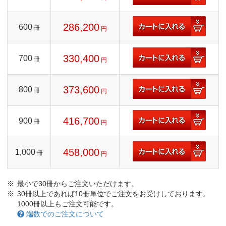
286,200
600
冊
円
330,400
700
冊
円
373,600
800
冊
円
416,700
900
冊
円
458,000
1,000
冊
円
最小で30冊からご注文いただけます。
30冊以上であれば10冊単位でご注文をお受けしております。
1000冊以上もご注文可能です。
端数でのご注文について