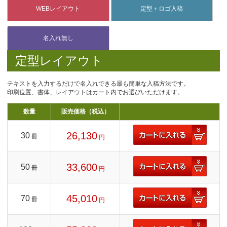
定型レイアウト
テキストを入力するだけで名入れできる最も簡単な入稿方法です。
印刷位置、書体、レイアウトはカート内でお選びいただけます。
数量
販売価格（税込）
26,130
30
冊
円
33,600
50
冊
円
45,010
70
冊
円