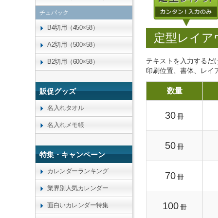
チュパック
B4切用（450×58）
定型レイア
A2切用（500×58）
テキストを入力するだ
B2切用（600×58）
印刷位置、書体、レイ
数量
販促グッズ
名入れタオル
30
冊
名入れメモ帳
50
冊
特集・キャンペーン
カレンダーランキング
70
冊
業界別人気カレンダー
100
面白いカレンダー特集
冊