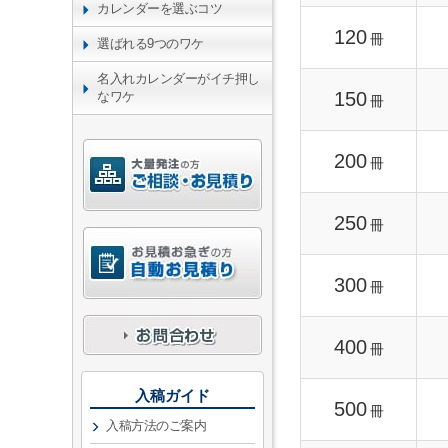
カレンダーを選ぶコツ
120
冊
選ばれる9つのワケ
名入れカレンダーがイチ押し
150
なワケ
冊
200
冊
250
冊
300
冊
400
冊
入稿ガイド
500
冊
入稿方法のご案内