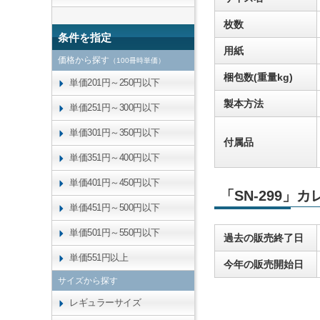
枚数
条件を指定
用紙
価格から探す
（100冊時単価）
梱包数(重量kg)
単価201円～250円以下
製本方法
単価251円～300円以下
単価301円～350円以下
付属品
単価351円～400円以下
単価401円～450円以下
「SN-299」
単価451円～500円以下
単価501円～550円以下
過去の販売終了日
単価551円以上
今年の販売開始日
サイズから探す
レギュラーサイズ