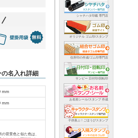
シャチハタ印鑑 専門店
オリジナル ゴム印/スタンプ
住所印の作成/ゴム印専門店
ダーの名入れ詳細
サンビー 日付印/回転印
0 mm
お名前シール/スタンプ 作成
0 mm
子供喜ぶ！ごほうびスタンプ
所の背景色と似た色は、