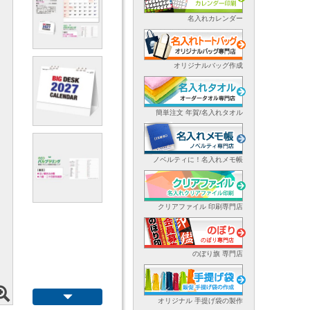
名入れカレンダー
オリジナルバッグ作成
簡単注文 年賀/名入れタオル
ノベルティに！名入れメモ帳
クリアファイル 印刷専門店
のぼり旗 専門店
オリジナル 手提げ袋の製作