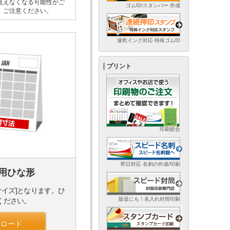
見えなくなる可能性がご
ゴム印/スタンパー 作成
。ご注意ください。
速乾インク対応 特殊ゴム印
プリント
印刷総合
即日対応 名刺の作成/印刷
用ひな形
サイズ]となります。ひ
販促にも！名入れ封筒印刷
ください。
ンロード