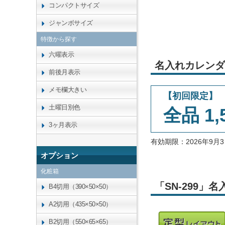
コンパクトサイズ
ジャンボサイズ
特徴から探す
六曜表示
名入れカレンダ
前後月表示
メモ欄大きい
【初回限定】
土曜日別色
全品 1,
3ヶ月表示
有効期限：2026年9
オプション
化粧箱
「SN-299
B4切用（390×50×50）
A2切用（435×50×50）
B2切用（550×65×65）