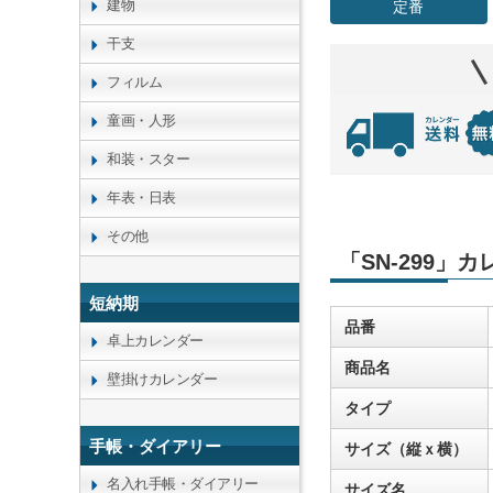
建物
定番
干支
フィルム
童画・人形
和装・スター
年表・日表
その他
「SN-299」
短納期
品番
卓上カレンダー
商品名
壁掛けカレンダー
タイプ
手帳・ダイアリー
サイズ（縦ｘ横）
名入れ手帳・ダイアリー
サイズ名