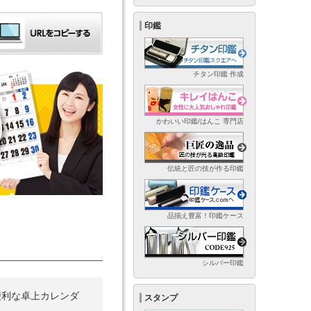
印鑑
チタン印鑑 作成
かわいい印鑑/はんこ 専門店
伝統と匠の技が作る印鑑
品揃え豊富！印鑑ケース
シルバー印鑑
便利な卓上カレンダ
スタンプ