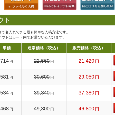
ウト
けで名入れできる最も簡単な入稿方法です。
アウトはカート内でお選びいただけます。
単価
通常価格（税込）
販売価格（税込）
714
22,560
21,420
円
円
円
581
30,600
29,050
円
円
円
534
39,340
37,380
円
円
円
468
49,300
46,800
円
円
円