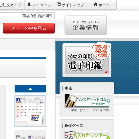
ご注文ガイド
マイページ
サイトマップ
ホーム
商品:0点 合計:0円
カートの中を見る
本店
印鑑・はんこ・実印 専門店
販促グッズ