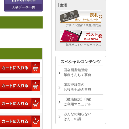
生活
デザイン豊富！表札 専門店
郵便ポスト/メールボックス
スペシャルコンテンツ
国会図書館登録
印鑑うんちく事典
印鑑登録等の
お役所手続き事典
【徹底解説】印鑑
ご利用マニュアル
みんなの知らない
はんこの話