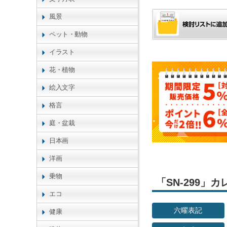
風景
ペット・動物
イラスト
花・植物
絵入文字
格言
庭・盆栽
日本画
洋画
乗物
「SN-299
エコ
六曜表記
健康