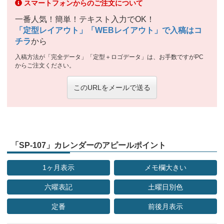
スマートフォンからのご注文について
一番人気！簡単！テキスト入力でOK！
「定型レイアウト」「WEBレイアウト」で入稿はコ
チラ
から
入稿方法が「完全データ」「定型＋ロゴデータ」は、お手数ですがPC
からご注文ください。
このURLをメールで送る
「SP-107」カレンダーのアピールポイント
1ヶ月表示
メモ欄大きい
六曜表記
土曜日別色
定番
前後月表示