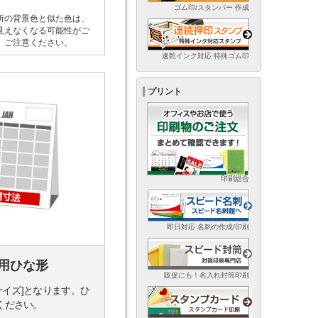
ゴム印/スタンパー 作成
所の背景色と似た色は、
見えなくなる可能性がご
。ご注意ください。
速乾インク対応 特殊ゴム印
プリント
印刷総合
即日対応 名刺の作成/印刷
用ひな形
販促にも！名入れ封筒印刷
サイズ]となります。ひ
ください。