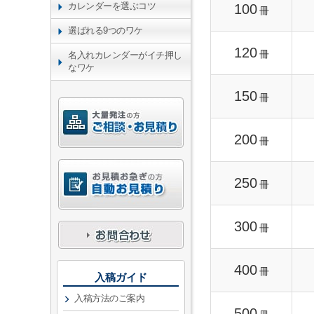
カレンダーを選ぶコツ
100
冊
選ばれる9つのワケ
120
冊
名入れカレンダーがイチ押し
なワケ
150
冊
200
冊
250
冊
300
冊
400
冊
入稿ガイド
入稿方法のご案内
500