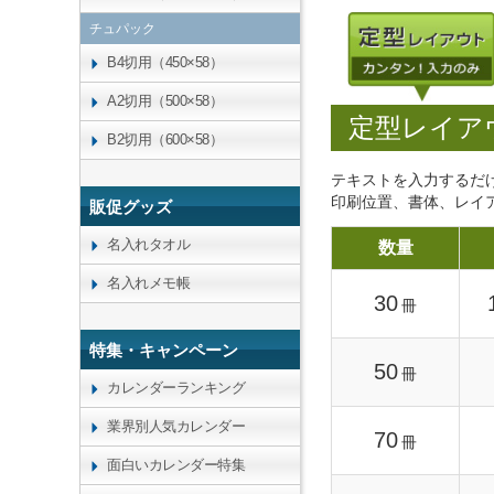
チュパック
B4切用（450×58）
A2切用（500×58）
定型レイア
B2切用（600×58）
テキストを入力するだ
印刷位置、書体、レイ
販促グッズ
名入れタオル
数量
名入れメモ帳
30
冊
特集・キャンペーン
50
冊
カレンダーランキング
業界別人気カレンダー
70
冊
面白いカレンダー特集