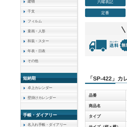
建物
六曜表記
干支
定番
フィルム
童画・人形
和装・スター
年表・日表
その他
「SP-422」
短納期
卓上カレンダー
品番
壁掛けカレンダー
商品名
手帳・ダイアリー
タイプ
名入れ手帳・ダイアリー
サイズ（縦ｘ横）