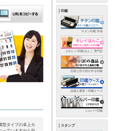
印鑑
チタン印鑑 作成
かわいい印鑑/はんこ 専門店
伝統と匠の技が作る印鑑
品揃え豊富！印鑑ケース
シルバー印鑑
横型タイプの卓上カ
スタンプ
なっていますから自