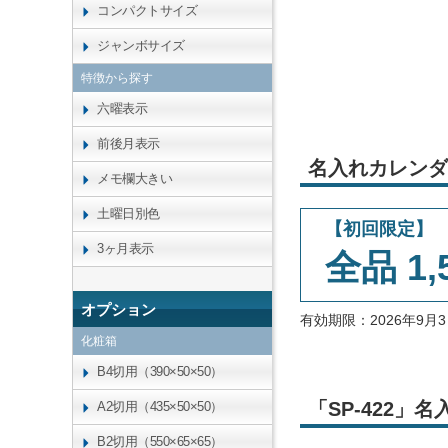
コンパクトサイズ
ジャンボサイズ
特徴から探す
六曜表示
前後月表示
名入れカレンダ
メモ欄大きい
土曜日別色
【初回限定】
3ヶ月表示
全品 1,
オプション
有効期限：2026年9
化粧箱
B4切用（390×50×50）
「SP-422
A2切用（435×50×50）
B2切用（550×65×65）