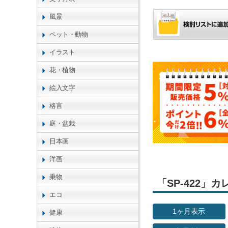
風景
ペット・動物
イラスト
花・植物
絵入文字
格言
庭・盆栽
日本画
洋画
乗物
「SP-422
エコ
1ヶ月表示
健康