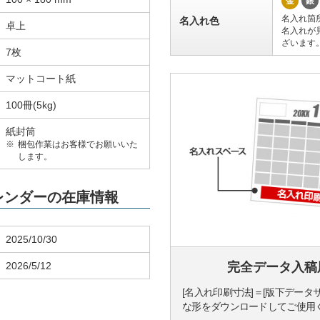
金
銀
名入れ箇
名入れ色
卓上
名入れが
ざいます
7枚
マットコート紙
100冊(5kg)
紙封筒
梱包作業はお客様でお願いいた
します。
カレンダーの在庫情報
2025/10/30
2026/5/12
完全データ入稿
[名入れ印刷寸法]＝[版下データ
な形をダウンロードしてご使用