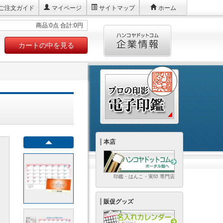
ご注文ガイド
マイページ
サイトマップ
ホーム
商品:0点 合計:0円
カートの中を見る
本店
印鑑・はんこ・実印 専門店
販促グッズ