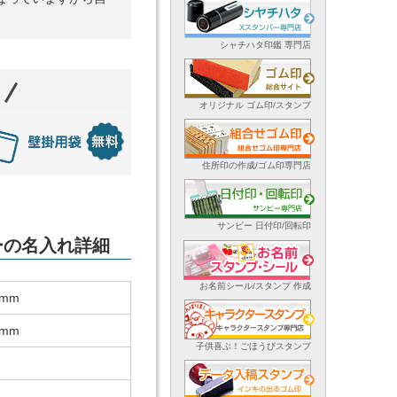
シャチハタ印鑑 専門店
オリジナル ゴム印/スタンプ
住所印の作成/ゴム印専門店
サンビー 日付印/回転印
ダーの名入れ詳細
お名前シール/スタンプ 作成
 mm
 mm
子供喜ぶ！ごほうびスタンプ