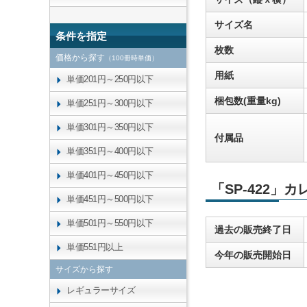
サイズ名
条件を指定
枚数
価格から探す
（100冊時単価）
用紙
単価201円～250円以下
梱包数(重量kg)
単価251円～300円以下
単価301円～350円以下
付属品
単価351円～400円以下
単価401円～450円以下
「SP-422」
単価451円～500円以下
単価501円～550円以下
過去の販売終了日
単価551円以上
今年の販売開始日
サイズから探す
レギュラーサイズ