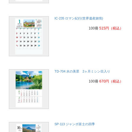
IC-235 ロマン紀行(世界遺産旅情)
100冊
515
円
（税込）
TD-704 水の美景 2ヶ月ミシン目入り
100冊
670
円
（税込）
SP-113 ジャンボ富士の四季