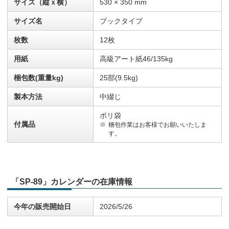
サイズ（縦ｘ横）
530 × 350 mm
サイズ名
ブックタイプ
枚数
12枚
用紙
高級アート紙46/135kg
梱包数(重量kg)
25部(9.5kg)
製本方法
中綴じ
ポリ袋
付属品
梱包作業はお客様でお願いいたしま
す。
「SP-89」カレンダーの在庫情報
今年の販売開始日
2026/5/26