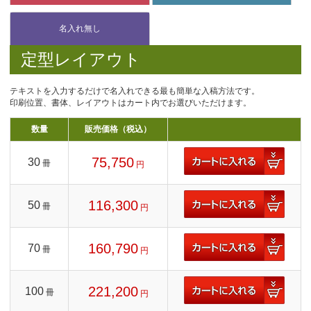
定型レイアウト
テキストを入力するだけで名入れできる最も簡単な入稿方法です。
印刷位置、書体、レイアウトはカート内でお選びいただけます。
数量
販売価格（税込）
75,750
30
冊
円
116,300
50
冊
円
160,790
70
冊
円
221,200
100
冊
円