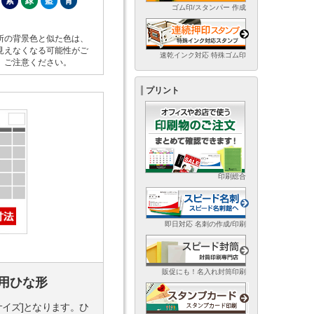
紫
緑
藍
青
ゴム印/スタンパー 作成
所の背景色と似た色は、
見えなくなる可能性がご
速乾インク対応 特殊ゴム印
。ご注意ください。
プリント
印刷総合
即日対応 名刺の作成/印刷
販促にも！名入れ封筒印刷
用ひな形
サイズ]となります。ひ