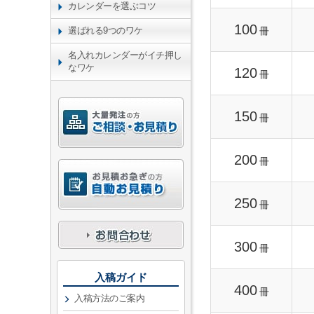
カレンダーを選ぶコツ
100
冊
選ばれる9つのワケ
名入れカレンダーがイチ押し
なワケ
120
冊
150
冊
200
冊
250
冊
300
冊
入稿ガイド
400
冊
入稿方法のご案内