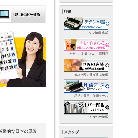
印鑑
チタン印鑑 作成
かわいい印鑑/はんこ 専門店
伝統と匠の技が作る印鑑
品揃え豊富！印鑑ケース
シルバー印鑑
感動的な日本の風景
スタンプ