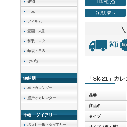
建物
土曜日別色
干支
前後月表示
フィルム
童画・人形
和装・スター
年表・日表
その他
「Sk-21」カ
短納期
卓上カレンダー
品番
壁掛けカレンダー
商品名
手帳・ダイアリー
タイプ
名入れ手帳・ダイアリー
サイズ（縦ｘ横）