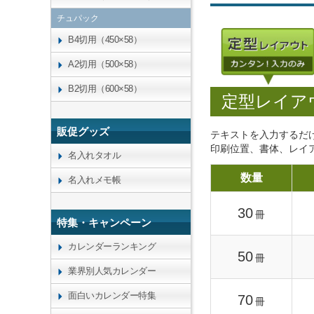
チュパック
B4切用（450×58）
A2切用（500×58）
B2切用（600×58）
定型レイア
販促グッズ
テキストを入力するだ
印刷位置、書体、レイ
名入れタオル
数量
名入れメモ帳
30
冊
特集・キャンペーン
カレンダーランキング
50
冊
業界別人気カレンダー
面白いカレンダー特集
70
冊