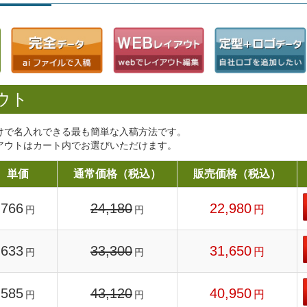
ウト
けで名入れできる最も簡単な入稿方法です。
アウトはカート内でお選びいただけます。
単価
通常価格（税込）
販売価格（税込）
766
24,180
22,980
円
円
円
633
33,300
31,650
円
円
円
585
43,120
40,950
円
円
円