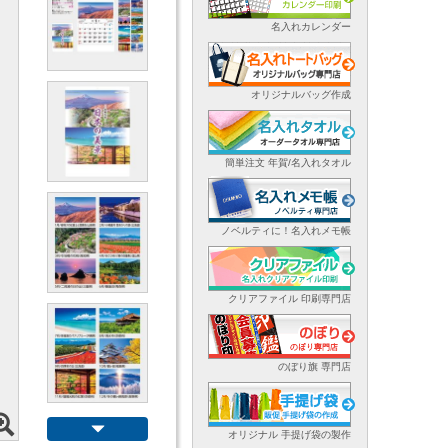
名入れカレンダー
オリジナルバッグ作成
簡単注文 年賀/名入れタオル
ノベルティに！名入れメモ帳
クリアファイル 印刷専門店
のぼり旗 専門店
オリジナル 手提げ袋の製作