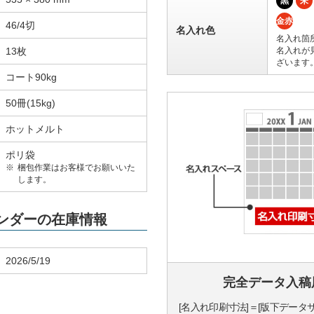
黒
朱
金赤
46/4切
名入れ色
名入れ箇
13枚
名入れが
ざいます
コート90kg
50冊(15kg)
ホットメルト
ポリ袋
梱包作業はお客様でお願いいた
します。
レンダーの在庫情報
2026/5/19
完全データ入稿
[名入れ印刷寸法]＝[版下データ