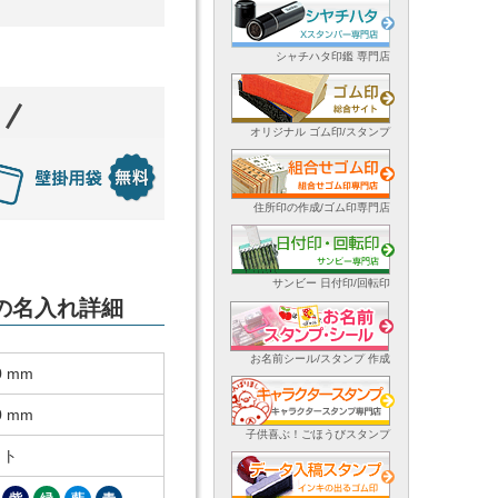
シャチハタ印鑑 専門店
オリジナル ゴム印/スタンプ
住所印の作成/ゴム印専門店
サンビー 日付印/回転印
ーの名入れ詳細
お名前シール/スタンプ 作成
0 mm
0 mm
子供喜ぶ！ごほうびスタンプ
ット