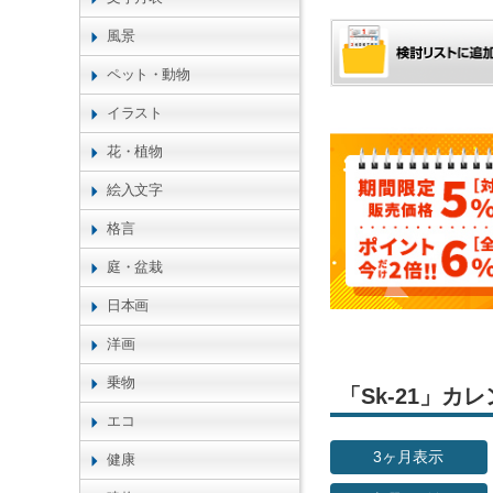
風景
ペット・動物
イラスト
花・植物
絵入文字
格言
庭・盆栽
日本画
洋画
乗物
「Sk-21」
エコ
3ヶ月表示
健康