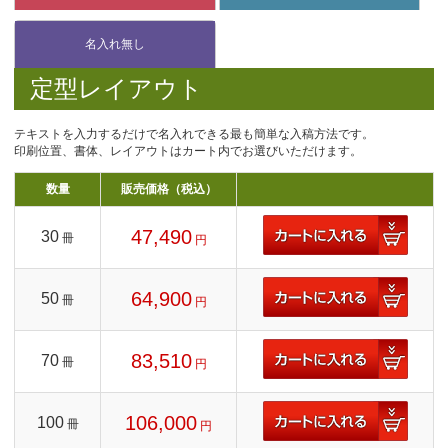
定型レイアウト
テキストを入力するだけで名入れできる最も簡単な入稿方法です。
印刷位置、書体、レイアウトはカート内でお選びいただけます。
数量
販売価格（税込）
47,490
30
冊
円
64,900
50
冊
円
83,510
70
冊
円
106,000
100
冊
円