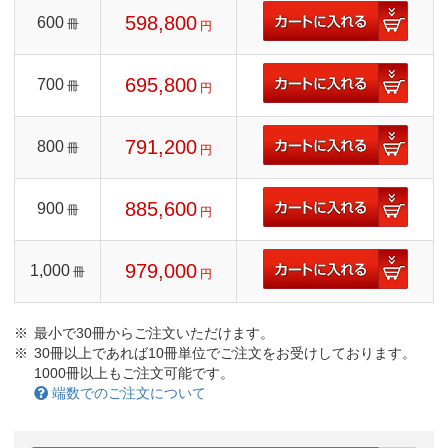
598,800
600
冊
円
695,800
700
冊
円
791,200
800
冊
円
885,600
900
冊
円
979,000
1,000
冊
円
最小で30冊からご注文いただけます。
30冊以上であれば10冊単位でご注文をお受けしております。
1000冊以上もご注文可能です。
端数でのご注文について