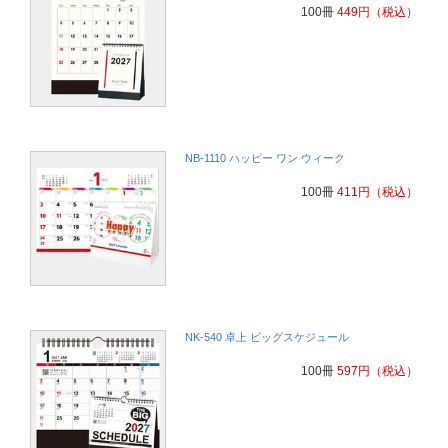
100冊
449
円
（税込）
NB-1110 ハッピー ワン ウィーク
100冊
411
円
（税込）
NK-540 卓上 ビッグスケジュール
100冊
597
円
（税込）