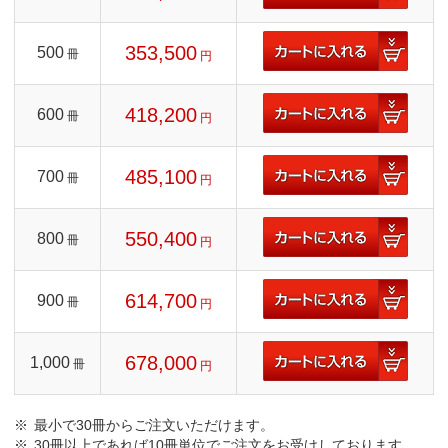
353,500
500
冊
円
418,200
600
冊
円
485,100
700
冊
円
550,400
800
冊
円
614,700
900
冊
円
678,000
1,000
冊
円
最小で30冊からご注文いただけます。
30冊以上であれば10冊単位でご注文をお受けしております。