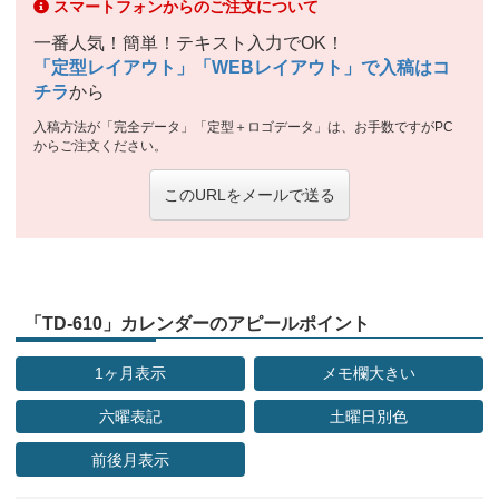
スマートフォンからのご注文について
一番人気！簡単！テキスト入力でOK！
「定型レイアウト」「WEBレイアウト」で入稿はコ
チラ
から
入稿方法が「完全データ」「定型＋ロゴデータ」は、お手数ですがPC
からご注文ください。
このURLをメールで送る
「TD-610」カレンダーのアピールポイント
1ヶ月表示
メモ欄大きい
六曜表記
土曜日別色
前後月表示