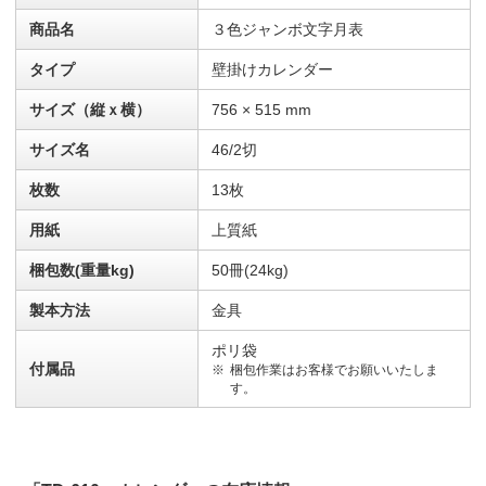
商品名
３色ジャンボ文字月表
タイプ
壁掛けカレンダー
サイズ（縦ｘ横）
756 × 515 mm
サイズ名
46/2切
枚数
13枚
用紙
上質紙
梱包数(重量kg)
50冊(24kg)
製本方法
金具
ポリ袋
付属品
梱包作業はお客様でお願いいたしま
す。