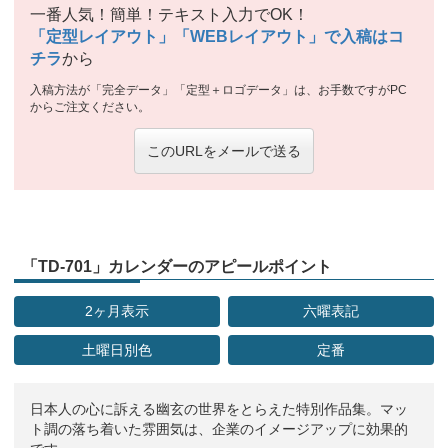
一番人気！簡単！テキスト入力でOK！
「定型レイアウト」「WEBレイアウト」で入稿はコ
チラ
から
入稿方法が「完全データ」「定型＋ロゴデータ」は、お手数ですがPC
からご注文ください。
このURLをメールで送る
「TD-701」カレンダーのアピールポイント
2ヶ月表示
六曜表記
土曜日別色
定番
日本人の心に訴える幽玄の世界をとらえた特別作品集。マッ
ト調の落ち着いた雰囲気は、企業のイメージアップに効果的