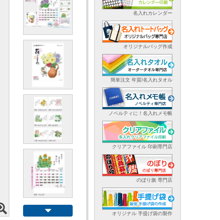
名入れカレンダー
オリジナルバッグ作成
簡単注文 年賀/名入れタオル
ノベルティに！名入れメモ帳
クリアファイル 印刷専門店
のぼり旗 専門店
オリジナル 手提げ袋の製作