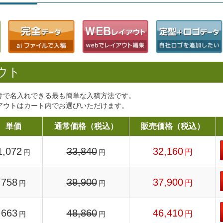
ウト
けで名入れできる最も簡単な入稿方法です。
アウトはカート内でお選びいただけます。
単価
通常価格（税込）
販売価格（税込）
1,072
33,840
32,160
円
円
円
758
39,900
37,900
円
円
円
663
48,860
46,410
円
円
円