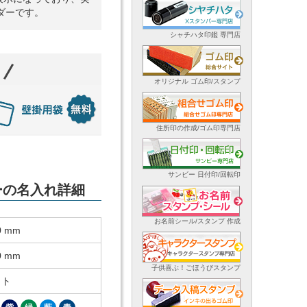
ダーです。
シャチハタ印鑑 専門店
オリジナル ゴム印/スタンプ
住所印の作成/ゴム印専門店
サンビー 日付印/回転印
ダーの名入れ詳細
お名前シール/スタンプ 作成
0 mm
0 mm
子供喜ぶ！ごほうびスタンプ
ット