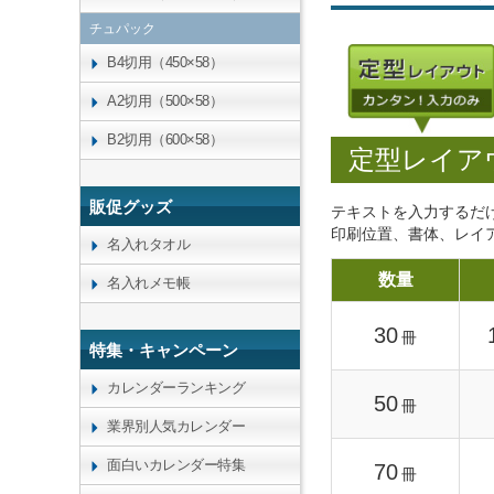
チュパック
B4切用（450×58）
A2切用（500×58）
B2切用（600×58）
定型レイア
販促グッズ
テキストを入力するだ
印刷位置、書体、レイ
名入れタオル
数量
名入れメモ帳
30
冊
特集・キャンペーン
カレンダーランキング
50
冊
業界別人気カレンダー
面白いカレンダー特集
70
冊