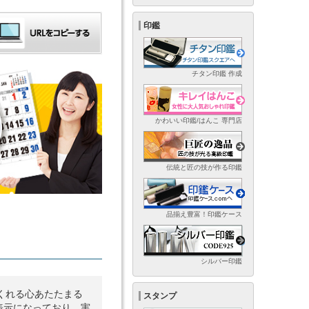
印鑑
チタン印鑑 作成
かわいい印鑑/はんこ 専門店
伝統と匠の技が作る印鑑
品揃え豊富！印鑑ケース
シルバー印鑑
くれる心あたたまる
スタンプ
表示になっており、実