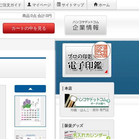
ご注文ガイド
マイページ
サイトマップ
ホーム
商品:0点 合計:0円
カートの中を見る
本店
印鑑・はんこ・実印 専門店
販促グッズ