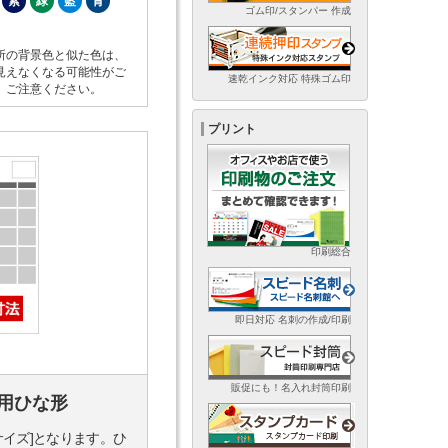
紫
緑
藍
青
ゴム印/スタンパー 作成
所の背景色と似た色は、
見えなくなる可能性がご
速乾インク対応 特殊ゴム印
。ご注意ください。
プリント
印刷総合
即日対応 名刺の作成/印刷
販促にも！名入れ封筒印刷
用ひな形
サイズ]となります。ひ