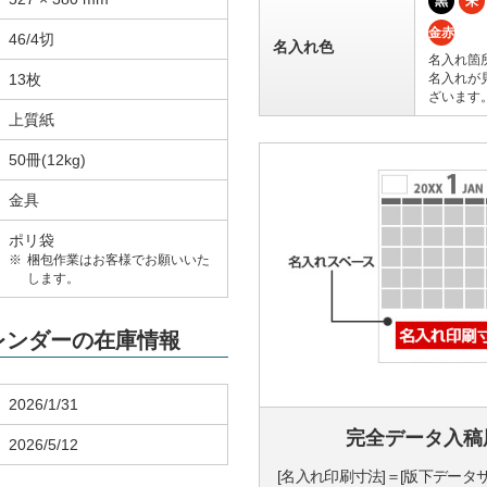
黒
朱
金赤
46/4切
名入れ色
名入れ箇
13枚
名入れが
ざいます
上質紙
50冊(12kg)
金具
ポリ袋
梱包作業はお客様でお願いいた
します。
カレンダーの在庫情報
2026/1/31
完全データ入稿
2026/5/12
[名入れ印刷寸法]＝[版下データ