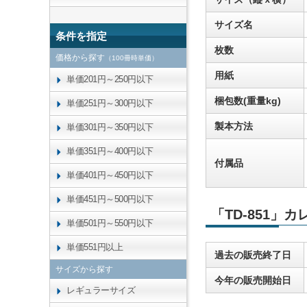
サイズ名
条件を指定
枚数
価格から探す
（100冊時単価）
用紙
単価201円～250円以下
梱包数(重量kg)
単価251円～300円以下
製本方法
単価301円～350円以下
単価351円～400円以下
付属品
単価401円～450円以下
単価451円～500円以下
「TD-851」
単価501円～550円以下
単価551円以上
過去の販売終了日
サイズから探す
今年の販売開始日
レギュラーサイズ