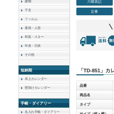
建物
六曜表記
干支
定番
フィルム
童画・人形
和装・スター
年表・日表
その他
「TD-851」
短納期
卓上カレンダー
品番
壁掛けカレンダー
商品名
手帳・ダイアリー
タイプ
名入れ手帳・ダイアリー
サイズ（縦ｘ横）