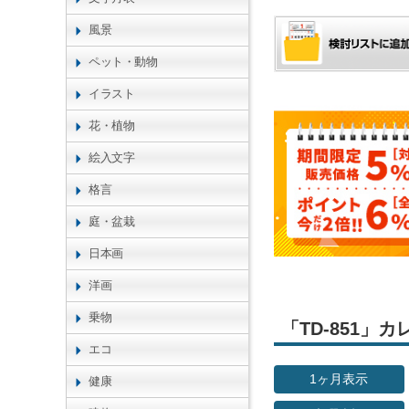
風景
ペット・動物
イラスト
花・植物
絵入文字
格言
庭・盆栽
日本画
洋画
乗物
「TD-851
エコ
1ヶ月表示
健康