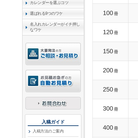
カレンダーを選ぶコツ
100
冊
選ばれる9つのワケ
名入れカレンダーがイチ押し
なワケ
120
冊
150
冊
200
冊
250
冊
300
冊
入稿ガイド
400
冊
入稿方法のご案内