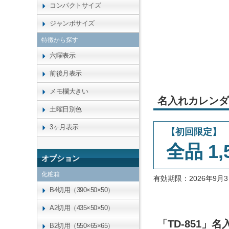
コンパクトサイズ
ジャンボサイズ
特徴から探す
六曜表示
前後月表示
メモ欄大きい
名入れカレンダ
土曜日別色
3ヶ月表示
【初回限定】
全品 1,
オプション
化粧箱
有効期限：2026年9
B4切用（390×50×50）
A2切用（435×50×50）
「TD-851
B2切用（550×65×65）