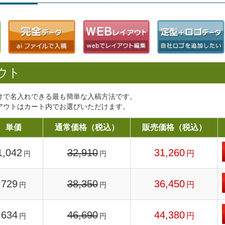
ウト
けで名入れできる最も簡単な入稿方法です。
アウトはカート内でお選びいただけます。
単価
通常価格（税込）
販売価格（税込）
1,042
32,910
31,260
円
円
円
729
38,350
36,450
円
円
円
634
46,690
44,380
円
円
円