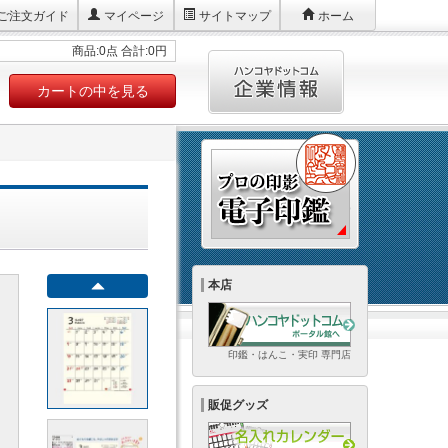
ご注文ガイド
マイページ
サイトマップ
ホーム
商品:0点 合計:0円
カートの中を見る
本店
印鑑・はんこ・実印 専門店
販促グッズ