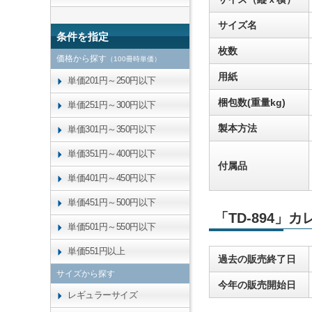
サイズ名
条件を指定
枚数
価格から探す
（100冊時単価）
用紙
単価201円～250円以下
梱包数(重量kg)
単価251円～300円以下
製本方法
単価301円～350円以下
単価351円～400円以下
付属品
単価401円～450円以下
単価451円～500円以下
「TD-894」
単価501円～550円以下
単価551円以上
過去の販売終了日
サイズから探す
今年の販売開始日
レギュラーサイズ