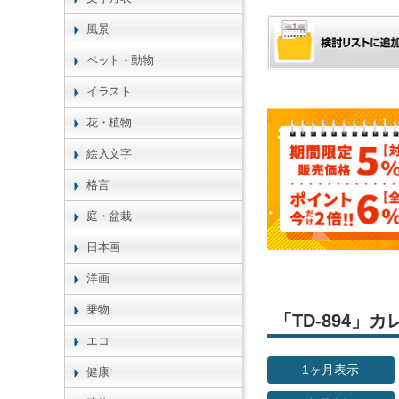
風景
ペット・動物
イラスト
花・植物
絵入文字
格言
庭・盆栽
日本画
洋画
乗物
「TD-894
エコ
1ヶ月表示
健康