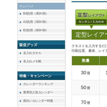
チュパック
B4切用（450×58）
A2切用（500×58）
B2切用（600×58）
定型レイア
販促グッズ
テキストを入力するだ
印刷位置、書体、レイ
名入れタオル
数量
名入れメモ帳
30
冊
特集・キャンペーン
カレンダーランキング
50
冊
業界別人気カレンダー
面白いカレンダー特集
70
冊