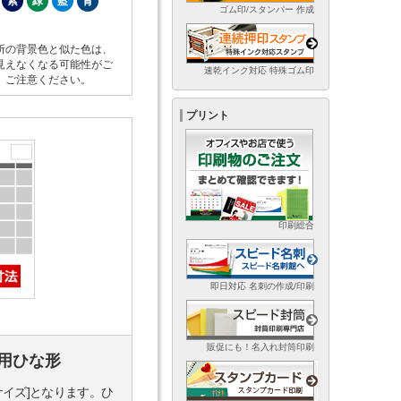
紫
緑
藍
青
ゴム印/スタンパー 作成
所の背景色と似た色は、
見えなくなる可能性がご
速乾インク対応 特殊ゴム印
。ご注意ください。
プリント
印刷総合
即日対応 名刺の作成/印刷
販促にも！名入れ封筒印刷
用ひな形
サイズ]となります。ひ