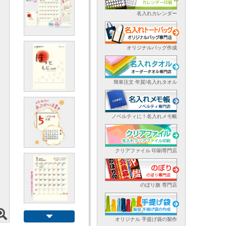
名入れカレンダー
オリジナルバッグ作成
簡単注文 年賀/名入れタオル
ノベルティに！名入れメモ帳
クリアファイル 印刷専門店
のぼり旗 専門店
オリジナル 手提げ袋の製作