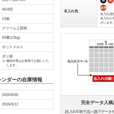
黒
朱
金赤
46/4切
名入れ色
名入れ箇
13枚
名入れが
ざいます
クリーム上質紙
50冊(12kg)
ホットメルト
ポリ袋
梱包作業はお客様でお願いいた
します。
カレンダーの在庫情報
2025/9/26
完全データ入稿
2026/5/12
[名入れ印刷寸法]＝[版下データ