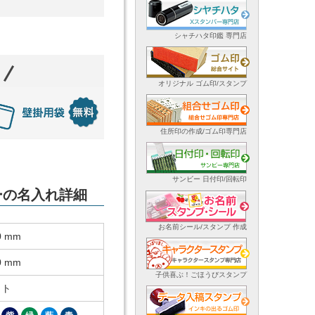
シャチハタ印鑑 専門店
オリジナル ゴム印/スタンプ
住所印の作成/ゴム印専門店
サンビー 日付印/回転印
ダーの名入れ詳細
お名前シール/スタンプ 作成
0 mm
0 mm
子供喜ぶ！ごほうびスタンプ
ット