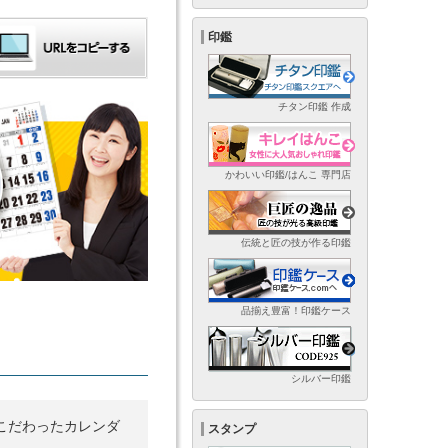
印鑑
チタン印鑑 作成
かわいい印鑑/はんこ 専門店
伝統と匠の技が作る印鑑
品揃え豊富！印鑑ケース
シルバー印鑑
こだわったカレンダ
スタンプ