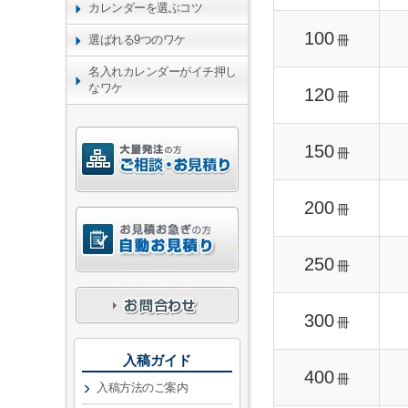
カレンダーを選ぶコツ
100
冊
選ばれる9つのワケ
名入れカレンダーがイチ押し
なワケ
120
冊
150
冊
200
冊
250
冊
300
冊
入稿ガイド
400
冊
入稿方法のご案内