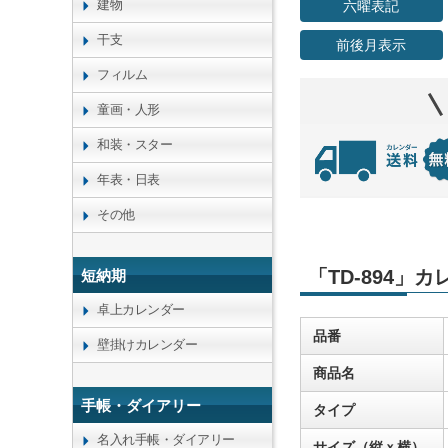
建物
六曜表記
干支
前後月表示
フィルム
童画・人形
和装・スター
年表・日表
その他
「TD-894」
短納期
卓上カレンダー
品番
壁掛けカレンダー
商品名
手帳・ダイアリー
タイプ
名入れ手帳・ダイアリー
サイズ（縦ｘ横）