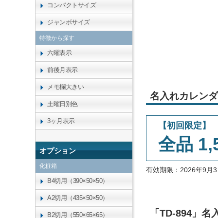
コンパクトサイズ
ジャンボサイズ
特徴から探す
六曜表示
前後月表示
メモ欄大きい
名入れカレンダ
土曜日別色
3ヶ月表示
【初回限定】
全品 1,
オプション
化粧箱
有効期限：2026年9
B4切用（390×50×50）
A2切用（435×50×50）
「TD-894
B2切用（550×65×65）