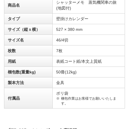
シャッターメモ 蒸気機関車の旅
商品名
(地図付)
タイプ
壁掛けカレンダー
サイズ（縦ｘ横）
527 × 380 mm
サイズ名
46/4切
枚数
7枚
用紙
表紙コート紙/本文上質紙
梱包数(重量kg)
50冊(12kg)
製本方法
金具
ポリ袋
付属品
梱包作業はお客様でお願いいたしま
す。