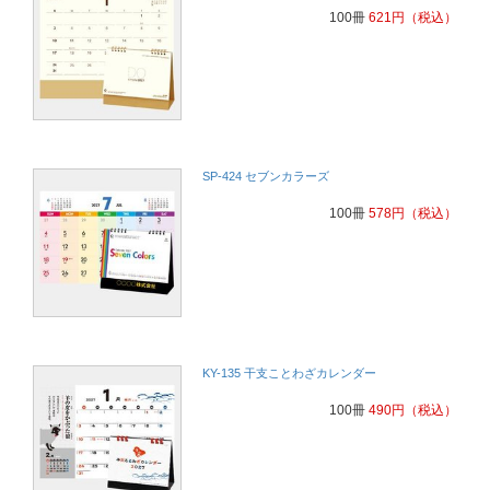
100冊
621
円
（税込）
SP-424 セブンカラーズ
100冊
578
円
（税込）
KY-135 干支ことわざカレンダー
100冊
490
円
（税込）