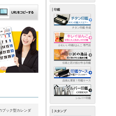
印鑑
チタン印鑑 作成
かわいい印鑑/はんこ 専門店
伝統と匠の技が作る印鑑
品揃え豊富！印鑑ケース
シルバー印鑑
のブック型カレンダ
スタンプ