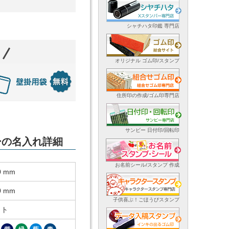
シャチハタ印鑑 専門店
オリジナル ゴム印/スタンプ
住所印の作成/ゴム印専門店
サンビー 日付印/回転印
ダーの名入れ詳細
お名前シール/スタンプ 作成
0 mm
0 mm
子供喜ぶ！ごほうびスタンプ
ット