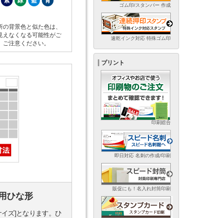
紫
緑
藍
青
ゴム印/スタンパー 作成
所の背景色と似た色は、
見えなくなる可能性がご
速乾インク対応 特殊ゴム印
。ご注意ください。
プリント
印刷総合
即日対応 名刺の作成/印刷
販促にも！名入れ封筒印刷
用ひな形
サイズ]となります。ひ