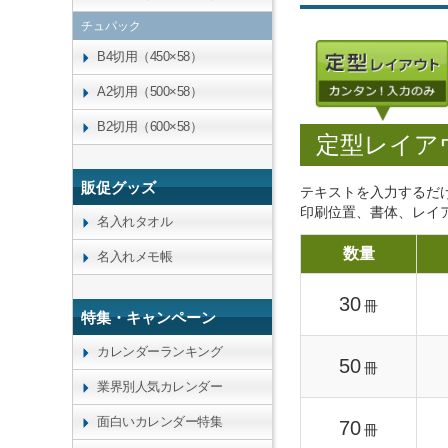
チュパック
B4切用（450×58）
A2切用（500×58）
B2切用（600×58）
定型レイア
販促グッズ
テキストを入力するだ
印刷位置、書体、レイ
名入れタオル
数量
名入れメモ帳
30
冊
特集・キャンペーン
カレンダーランキング
50
冊
業界別人気カレンダー
面白いカレンダー特集
70
冊