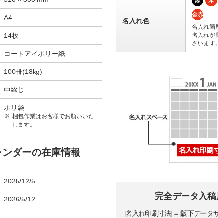
黒
朱
金赤
A4
名入れ色
名入れ箇
14枚
名入れが
ざいます
コートアイボリー紙
100冊(18kg)
中綴じ
ポリ袋
梱包作業はお客様でお願いいた
します。
カレンダーの在庫情報
2025/12/5
完全データ入稿
2026/5/12
[名入れ印刷寸法]＝[版下データ