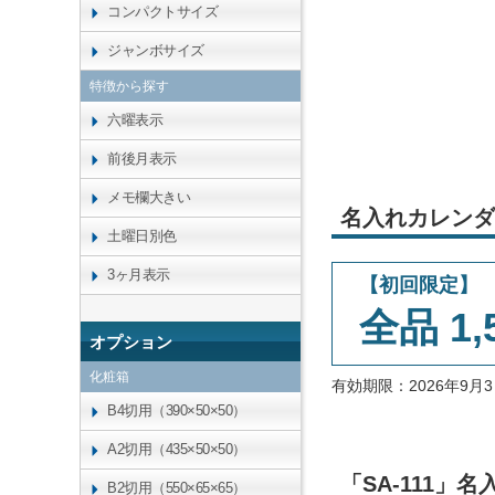
コンパクトサイズ
ジャンボサイズ
特徴から探す
六曜表示
前後月表示
メモ欄大きい
名入れカレンダ
土曜日別色
3ヶ月表示
【初回限定】
全品 1,
オプション
化粧箱
有効期限：2026年9
B4切用（390×50×50）
A2切用（435×50×50）
「SA-111
B2切用（550×65×65）