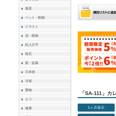
風景
ペット・動物
イラスト
花・植物
絵入文字
格言
庭・盆栽
日本画
洋画
乗物
「SA-111」
エコ
1ヶ月表示
健康