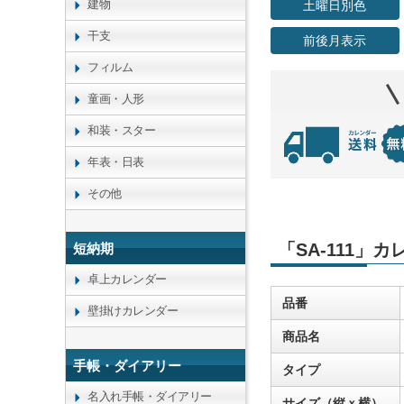
建物
土曜日別色
干支
前後月表示
フィルム
童画・人形
和装・スター
年表・日表
その他
「SA-111」
短納期
卓上カレンダー
品番
壁掛けカレンダー
商品名
手帳・ダイアリー
タイプ
名入れ手帳・ダイアリー
サイズ（縦ｘ横）