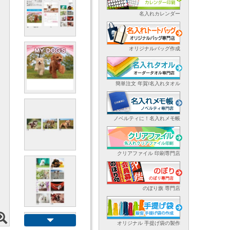
名入れカレンダー
オリジナルバッグ作成
簡単注文 年賀/名入れタオル
ノベルティに！名入れメモ帳
クリアファイル 印刷専門店
のぼり旗 専門店
オリジナル 手提げ袋の製作