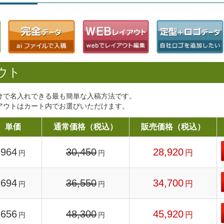
ウト
けで名入れできる最も簡単な入稿方法です。
アウトはカート内でお選びいただけます。
単価
通常価格（税込）
販売価格（税込）
964
30,450
28,920
円
円
円
694
36,550
34,700
円
円
円
656
48,300
45,920
円
円
円