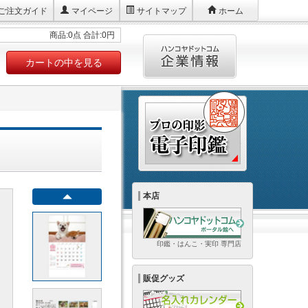
ご注文ガイド
マイページ
サイトマップ
ホーム
商品:0点 合計:0円
カートの中を見る
本店
印鑑・はんこ・実印 専門店
販促グッズ