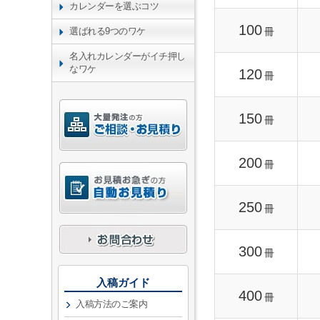
カレンダーを選ぶコツ
100
冊
選ばれる9つのワケ
名入れカレンダーがイチ押し
なワケ
120
冊
150
冊
200
冊
250
冊
300
冊
入稿ガイド
400
冊
入稿方法のご案内