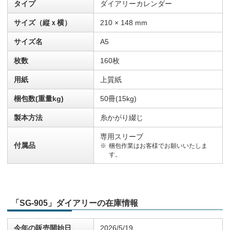
タイプ
ダイアリーカレンダー
サイズ（縦ｘ横）
210 × 148 mm
サイズ名
A5
枚数
160枚
用紙
上質紙
梱包数(重量kg)
50冊(15kg)
製本方法
糸かがり綴じ
専用スリーブ
付属品
梱包作業はお客様でお願いいたしま
す。
「SG-905」ダイアリーの在庫情報
今年の販売開始日
2026/5/19