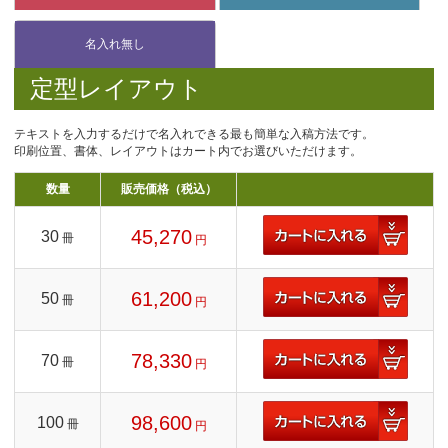
定型レイアウト
テキストを入力するだけで名入れできる最も簡単な入稿方法です。
印刷位置、書体、レイアウトはカート内でお選びいただけます。
数量
販売価格（税込）
45,270
30
冊
円
61,200
50
冊
円
78,330
70
冊
円
98,600
100
冊
円