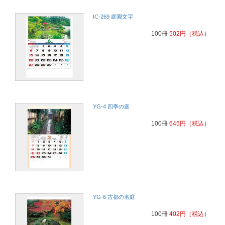
IC-269 庭園文字
100冊
502
円
（税込）
YG-4 四季の庭
100冊
645
円
（税込）
YG-6 古都の名庭
100冊
402
円
（税込）