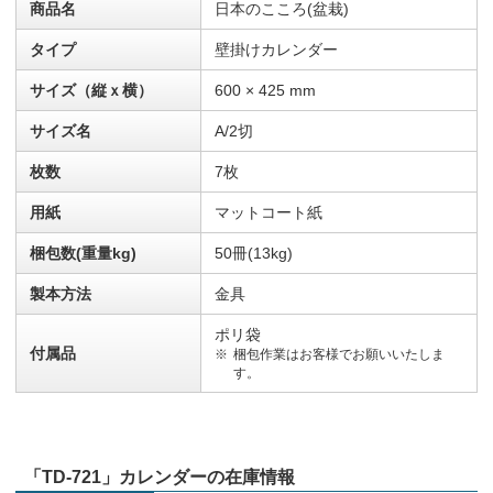
商品名
日本のこころ(盆栽)
タイプ
壁掛けカレンダー
サイズ（縦ｘ横）
600 × 425 mm
サイズ名
A/2切
枚数
7枚
用紙
マットコート紙
梱包数(重量kg)
50冊(13kg)
製本方法
金具
ポリ袋
付属品
梱包作業はお客様でお願いいたしま
す。
「TD-721」カレンダーの在庫情報